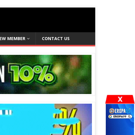
EW MEMBER
CONTACT US