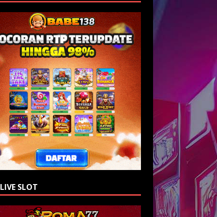
LIVE SLOT