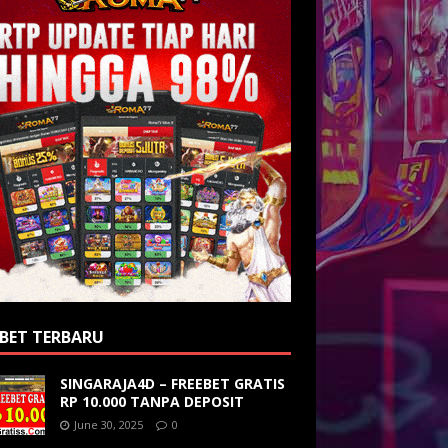
EBET TERBARU
SINGARAJA4D – FREEBET GRATIS
RP 10.000 TANPA DEPOSIT
June 30, 2025
0