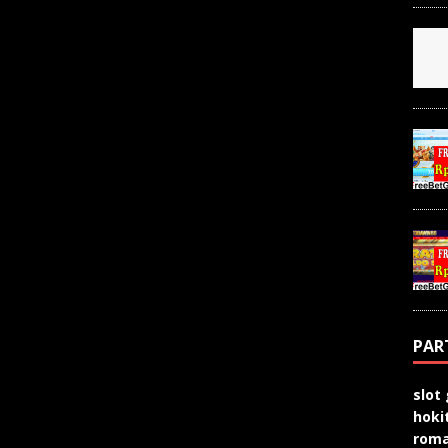
PAR
slot 
hoki
rom