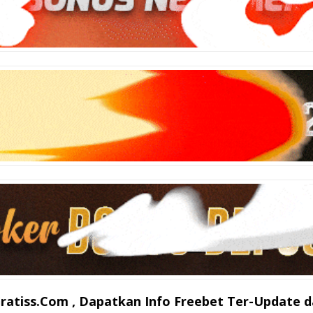
Dapatkan Info Freebet Ter-Update dan Terpercaya