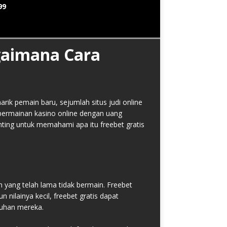
99
agaimana Cara
rik pemain baru, sejumlah situs judi online
ermainan kasino online dengan uang
ting untuk memahami apa itu freebet gratis
 yang telah lama tidak bermain. Freebet
 nilainya kecil, freebet gratis dapat
uhan mereka.