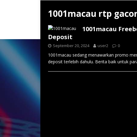
1001macau rtp gaco
1001macau Freebe
Deposit
September 20, 2024
user2
0
1001macau sedang menawarkan promo menarik
deposit terlebih dahulu. Berita baik untuk para