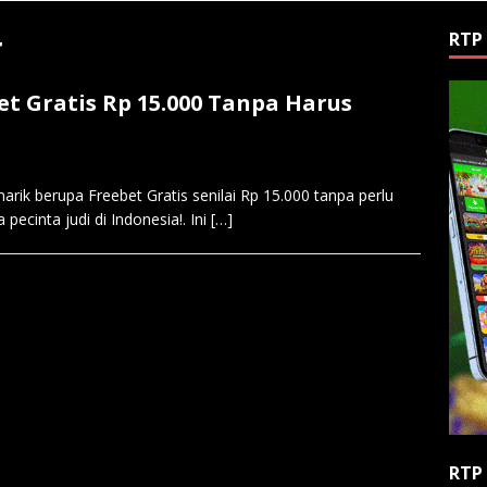
r
RTP 
t Gratis Rp 15.000 Tanpa Harus
 berupa Freebet Gratis senilai Rp 15.000 tanpa perlu
 pecinta judi di Indonesia!. Ini
[…]
RTP 