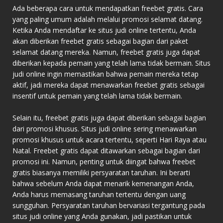
Ada beberapa cara untuk mendapatkan freebet gratis. Cara
yang paling umum adalah melalui promosi selamat datang.
Ketika Anda mendaftar ke situs judi online tertentu, Anda
akan diberikan freebet gratis sebagai bagian dari paket
selamat datang mereka. Namun, freebet gratis juga dapat
diberikan kepada pemain yang telah lama tidak bermain. Situs
judi online ingin memastikan bahwa pemain mereka tetap
aktif, jadi mereka dapat menawarkan freebet gratis sebagai
insentif untuk pemain yang telah lama tidak bermain.
Selain itu, freebet gratis juga dapat diberikan sebagai bagian
dari promosi khusus. Situs judi online sering menawarkan
promosi khusus untuk acara tertentu, seperti Hari Raya atau
Natal. Freebet gratis dapat ditawarkan sebagai bagian dari
promosi ini. Namun, penting untuk diingat bahwa freebet
gratis biasanya memiliki persyaratan taruhan. Ini berarti
bahwa sebelum Anda dapat menarik kemenangan Anda,
Anda harus memasang taruhan tertentu dengan uang
sungguhan. Persyaratan taruhan bervariasi tergantung pada
situs judi online yang Anda gunakan, jadi pastikan untuk