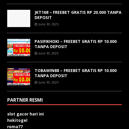
JKT168 – FREEBET GRATIS RP 20.000 TANPA
DEPOSIT
June 30, 2025
PASIFIKHOKI – FREEBET GRATIS RP 10.000
TANPA DEPOSIT
June 30, 2025
TOBAWIN88 – FREEBET GRATIS RP 10.000
TANPA DEPOSIT
June 30, 2025
PARTNER RESMI
slot gacor hari ini
hokitogel
roma77