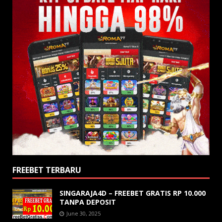
FREEBET TERBARU
SINGARAJA4D – FREEBET GRATIS RP 10.000
TANPA DEPOSIT
June 30, 2025