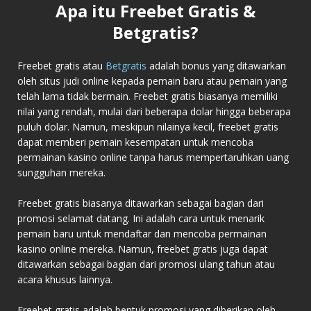
Apa itu Freebet Gratis &
Betgratis?
Freebet gratis atau
Betgratis
adalah bonus yang ditawarkan
oleh situs judi online kepada pemain baru atau pemain yang
telah lama tidak bermain. Freebet gratis biasanya memiliki
nilai yang rendah, mulai dari beberapa dolar hingga beberapa
puluh dolar. Namun, meskipun nilainya kecil, freebet gratis
dapat memberi pemain kesempatan untuk mencoba
permainan kasino online tanpa harus mempertaruhkan uang
sungguhan mereka.
Freebet gratis biasanya ditawarkan sebagai bagian dari
promosi selamat datang. Ini adalah cara untuk menarik
pemain baru untuk mendaftar dan mencoba permainan
kasino online mereka. Namun, freebet gratis juga dapat
ditawarkan sebagai bagian dari promosi ulang tahun atau
acara khusus lainnya.
Freebet gratis adalah bentuk promosi yang diberikan oleh