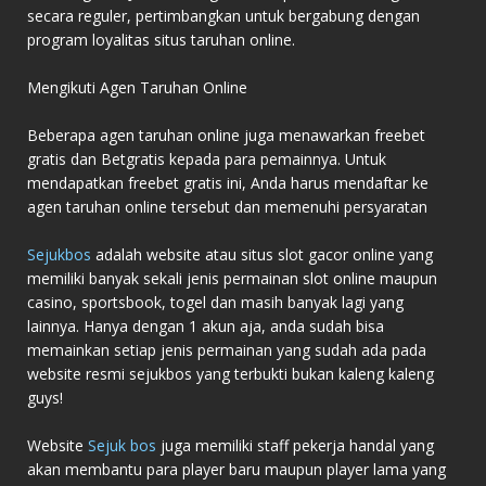
secara reguler, pertimbangkan untuk bergabung dengan
program loyalitas situs taruhan online.
Mengikuti Agen Taruhan Online
Beberapa agen taruhan online juga menawarkan freebet
gratis dan Betgratis kepada para pemainnya. Untuk
mendapatkan freebet gratis ini, Anda harus mendaftar ke
agen taruhan online tersebut dan memenuhi persyaratan
Sejukbos
adalah website atau situs slot gacor online yang
memiliki banyak sekali jenis permainan slot online maupun
casino, sportsbook, togel dan masih banyak lagi yang
lainnya. Hanya dengan 1 akun aja, anda sudah bisa
memainkan setiap jenis permainan yang sudah ada pada
website resmi sejukbos yang terbukti bukan kaleng kaleng
guys!
Website
Sejuk bos
juga memiliki staff pekerja handal yang
akan membantu para player baru maupun player lama yang