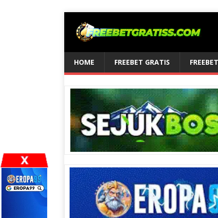
HOME
FREEBET GRATIS
FREEBE