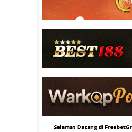
Selamat Datang di FreebetGratiss.Com , Da