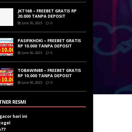
JKT168 – FREEBET GRATIS RP
20.000 TANPA DEPOSIT
June 30, 2025
0
PASIFIKHOKI – FREEBET GRATIS
RP 10.000 TANPA DEPOSIT
June 30, 2025
0
TOBAWIN88 – FREEBET GRATIS
RP 10.000 TANPA DEPOSIT
June 30, 2025
0
TNER RESMI
gacor hari ini
togel
a77