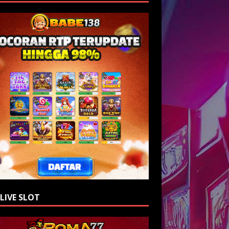
LIVE SLOT