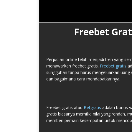
Freebet Grat
Perjudian online telah menjadi tren yang se
menawarkan freebet gratis.
Freebet gratis
ad
sungguhan tanpa harus mengeluarkan uang se
dan bagaimana cara mendapatkannya.
Freebet gratis atau
Betgratis
adalah bonus ya
gratis biasanya memiliki nilai yang rendah, m
memberi pemain kesempatan untuk mencoba