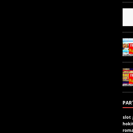
PAR
slot 
hoki
rom