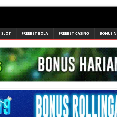
T SLOT
FREEBET BOLA
FREEBET CASINO
BONUS N