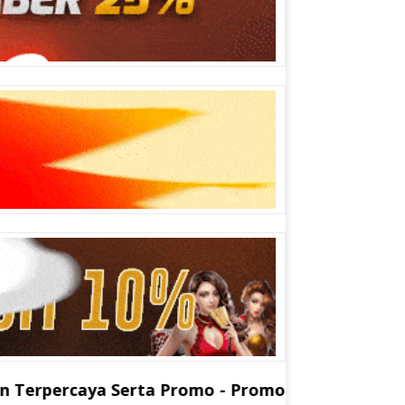
erta Promo - Promo Menarik Dari Agen Judi Slot 