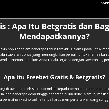
hoki
is : Apa Itu Betgratis dan B
Mendapatkannya?
makin populer dalam beberapa tahun terakhir. Dalam upaya untuk mena
alah tawaran bonus yang memungkinkan pemain untuk memainkan p
ndiri. Namun, sebelum Anda terlalu tergoda dengan tawaran ini, pen
Apa itu Freebet Gratis & Betgratis?
ng ditawarkan oleh situs judi online kepada pemain baru atau pemain
ulai dari beberapa dolar hingga beberapa puluh dolar. Namun, meskipun
 permainan kasino online tanpa harus mempertaruhkan uang sungg