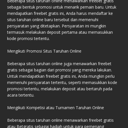
Beberapa situs taruhan online menawarkan freebet gratis
sebagai bentuk promosi untuk menarik pemain baru. Untuk
mendapatkan freebet gratis ini, Anda harus mendaftar ke
situs taruhan online baru tersebut dan memenuhi
persyaratan yang ditetapkan. Persyaratan ini mungkin
termasuk melakukan deposit pertama atau memasukkan
kode promosi tertentu.
Mengikuti Promosi Situs Taruhan Online
Beberapa situs taruhan online juga menawarkan freebet
gratis sebagai bagian dari promosi yang mereka lakukan.
Untuk mendapatkan freebet gratis ini, Anda mungkin perlu
memenuhi persyaratan tertentu, seperti memasukkan kode
promosi tertentu, melakukan deposit atau bertaruh pada
acara tertentu.
Mengikuti Kompetisi atau Turnamen Taruhan Online
Beberapa situs taruhan online menawarkan freebet gratis
atau Betgratis sebagai hadiah untuk para pemenang