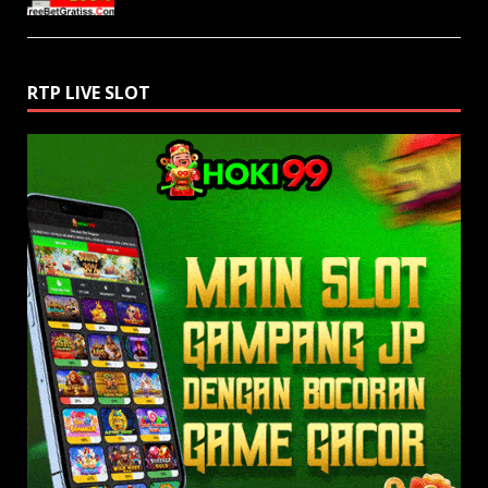
RTP LIVE SLOT