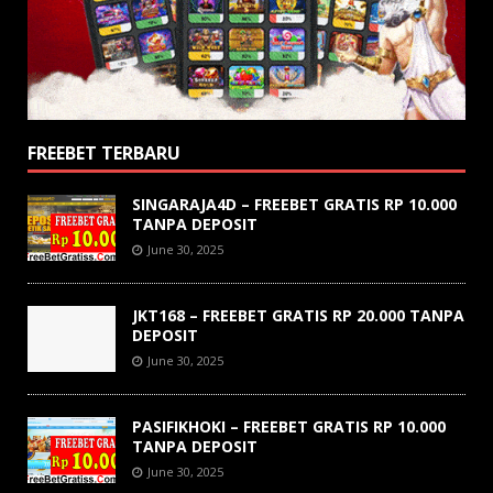
FREEBET TERBARU
SINGARAJA4D – FREEBET GRATIS RP 10.000
TANPA DEPOSIT
June 30, 2025
JKT168 – FREEBET GRATIS RP 20.000 TANPA
DEPOSIT
June 30, 2025
PASIFIKHOKI – FREEBET GRATIS RP 10.000
TANPA DEPOSIT
June 30, 2025