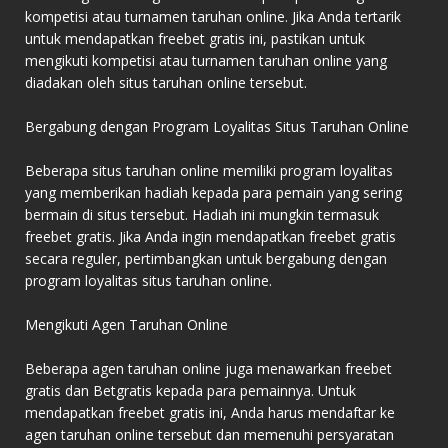
kompetisi atau turnamen taruhan online. Jika Anda tertarik
untuk mendapatkan freebet gratis ini, pastikan untuk
mengikuti kompetisi atau turnamen taruhan online yang
diadakan oleh situs taruhan online tersebut.
Bergabung dengan Program Loyalitas Situs Taruhan Online
Beberapa situs taruhan online memiliki program loyalitas
yang memberikan hadiah kepada para pemain yang sering
bermain di situs tersebut. Hadiah ini mungkin termasuk
freebet gratis. Jika Anda ingin mendapatkan freebet gratis
secara reguler, pertimbangkan untuk bergabung dengan
program loyalitas situs taruhan online.
Mengikuti Agen Taruhan Online
Beberapa agen taruhan online juga menawarkan freebet
gratis dan Betgratis kepada para pemainnya. Untuk
mendapatkan freebet gratis ini, Anda harus mendaftar ke
agen taruhan online tersebut dan memenuhi persyaratan