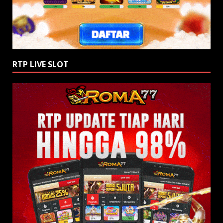
RTP LIVE SLOT