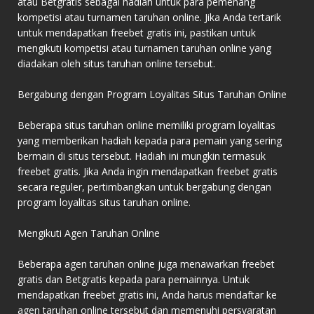
atau Betgratis sebagai hadiah untuk para pemenang
kompetisi atau turnamen taruhan online. Jika Anda tertarik
untuk mendapatkan freebet gratis ini, pastikan untuk
mengikuti kompetisi atau turnamen taruhan online yang
diadakan oleh situs taruhan online tersebut.
Bergabung dengan Program Loyalitas Situs Taruhan Online
Beberapa situs taruhan online memiliki program loyalitas
yang memberikan hadiah kepada para pemain yang sering
bermain di situs tersebut. Hadiah ini mungkin termasuk
freebet gratis. Jika Anda ingin mendapatkan freebet gratis
secara reguler, pertimbangkan untuk bergabung dengan
program loyalitas situs taruhan online.
Mengikuti Agen Taruhan Online
Beberapa agen taruhan online juga menawarkan freebet
gratis dan Betgratis kepada para pemainnya. Untuk
mendapatkan freebet gratis ini, Anda harus mendaftar ke
agen taruhan online tersebut dan memenuhi persyaratan