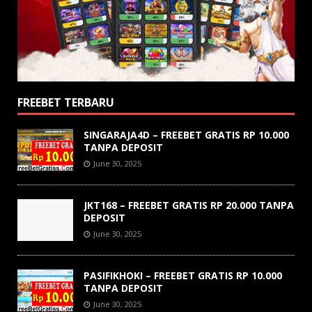
FREEBET TERBARU
SINGARAJA4D – FREEBET GRATIS RP 10.000
TANPA DEPOSIT
June 30, 2025
JKT168 – FREEBET GRATIS RP 20.000 TANPA
DEPOSIT
June 30, 2025
PASIFIKHOKI – FREEBET GRATIS RP 10.000
TANPA DEPOSIT
June 30, 2025