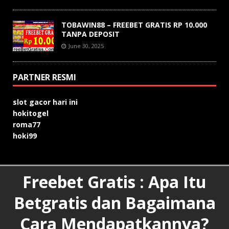
TOBAWIN88 – FREEBET GRATIS RP 10.000
TANPA DEPOSIT
June 30, 2025
PARTNER RESMI
slot gacor hari ini
hokitogel
roma77
hoki99
Freebet Gratis : Apa Itu
Betgratis dan Bagaimana
Cara Mendapatkannya?