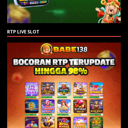
RTP LIVE SLOT