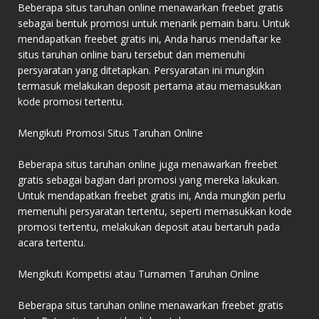
Beberapa situs taruhan online menawarkan freebet gratis
sebagai bentuk promosi untuk menarik pemain baru. Untuk
mendapatkan freebet gratis ini, Anda harus mendaftar ke
situs taruhan online baru tersebut dan memenuhi
persyaratan yang ditetapkan. Persyaratan ini mungkin
termasuk melakukan deposit pertama atau memasukkan
kode promosi tertentu.
Mengikuti Promosi Situs Taruhan Online
Beberapa situs taruhan online juga menawarkan freebet
gratis sebagai bagian dari promosi yang mereka lakukan.
Untuk mendapatkan freebet gratis ini, Anda mungkin perlu
memenuhi persyaratan tertentu, seperti memasukkan kode
promosi tertentu, melakukan deposit atau bertaruh pada
acara tertentu.
Mengikuti Kompetisi atau Turnamen Taruhan Online
Beberapa situs taruhan online menawarkan freebet gratis