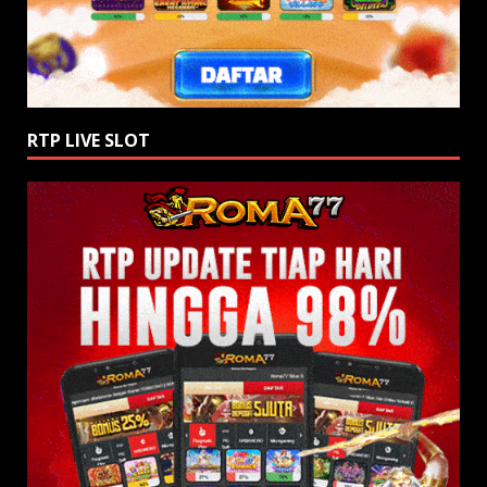
RTP LIVE SLOT