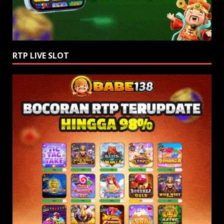
RTP LIVE SLOT