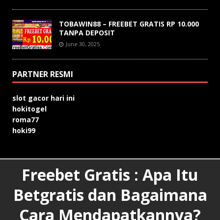
TOBAWIN88 – FREEBET GRATIS RP 10.000
TANPA DEPOSIT
June 30, 2025
PARTNER RESMI
slot gacor hari ini
hokitogel
roma77
hoki99
Freebet Gratis : Apa Itu
Betgratis dan Bagaimana
Cara Mendapatkannya?