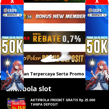
te dan Terpercaya Serta Promo - Promo Menarik Da
aktifbola slot
AKTIFBOLA FREEBET GRATIS Rp 25.000
TANPA DEPOSIT