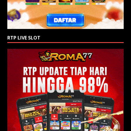
RTP LIVE SLOT