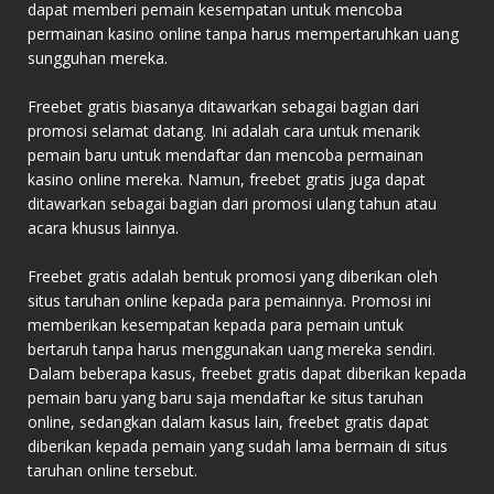
dapat memberi pemain kesempatan untuk mencoba
permainan kasino online tanpa harus mempertaruhkan uang
sungguhan mereka.
Freebet gratis biasanya ditawarkan sebagai bagian dari
promosi selamat datang. Ini adalah cara untuk menarik
pemain baru untuk mendaftar dan mencoba permainan
kasino online mereka. Namun, freebet gratis juga dapat
ditawarkan sebagai bagian dari promosi ulang tahun atau
acara khusus lainnya.
Freebet gratis adalah bentuk promosi yang diberikan oleh
situs taruhan online kepada para pemainnya. Promosi ini
memberikan kesempatan kepada para pemain untuk
bertaruh tanpa harus menggunakan uang mereka sendiri.
Dalam beberapa kasus, freebet gratis dapat diberikan kepada
pemain baru yang baru saja mendaftar ke situs taruhan
online, sedangkan dalam kasus lain, freebet gratis dapat
diberikan kepada pemain yang sudah lama bermain di situs
taruhan online tersebut.