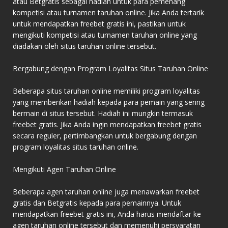
atau Betgratis sebagai hadiah untuk para pemenang
kompetisi atau turnamen taruhan online. Jika Anda tertarik
untuk mendapatkan freebet gratis ini, pastikan untuk
mengikuti kompetisi atau turnamen taruhan online yang
diadakan oleh situs taruhan online tersebut.
Bergabung dengan Program Loyalitas Situs Taruhan Online
Beberapa situs taruhan online memiliki program loyalitas
yang memberikan hadiah kepada para pemain yang sering
bermain di situs tersebut. Hadiah ini mungkin termasuk
freebet gratis. Jika Anda ingin mendapatkan freebet gratis
secara reguler, pertimbangkan untuk bergabung dengan
program loyalitas situs taruhan online.
Mengikuti Agen Taruhan Online
Beberapa agen taruhan online juga menawarkan freebet
gratis dan Betgratis kepada para pemainnya. Untuk
mendapatkan freebet gratis ini, Anda harus mendaftar ke
agen taruhan online tersebut dan memenuhi persyaratan