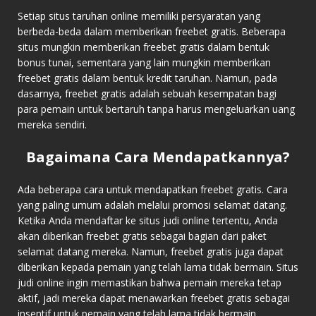
Setiap situs taruhan online memiliki persyaratan yang
berbeda-beda dalam memberikan freebet gratis. Beberapa
situs mungkin memberikan freebet gratis dalam bentuk
bonus tunai, sementara yang lain mungkin memberikan
freebet gratis dalam bentuk kredit taruhan. Namun, pada
dasarnya, freebet gratis adalah sebuah kesempatan bagi
para pemain untuk bertaruh tanpa harus mengeluarkan uang
mereka sendiri.
Bagaimana Cara Mendapatkannya?
Ada beberapa cara untuk mendapatkan freebet gratis. Cara
yang paling umum adalah melalui promosi selamat datang.
Ketika Anda mendaftar ke situs judi online tertentu, Anda
akan diberikan freebet gratis sebagai bagian dari paket
selamat datang mereka. Namun, freebet gratis juga dapat
diberikan kepada pemain yang telah lama tidak bermain. Situs
judi online ingin memastikan bahwa pemain mereka tetap
aktif, jadi mereka dapat menawarkan freebet gratis sebagai
insentif untuk pemain yang telah lama tidak bermain.