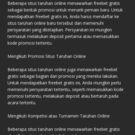
Beberapa situs taruhan online menawarkan freebet gratis
sebagai bentuk promosi untuk menarik pemain baru. Untuk
mendapatkan freebet gratis ini, Anda harus mendaftar ke
situs taruhan online baru tersebut dan memenuhi
persyaratan yang ditetapkan. Persyaratan ini mungkin
termasuk melakukan deposit pertama atau memasukkan
kode promosi tertentu.
Mengikuti Promosi Situs Taruhan Online
Beberapa situs taruhan online juga menawarkan freebet
gratis sebagai bagian dari promosi yang mereka lakukan.
Untuk mendapatkan freebet gratis ini, Anda mungkin perlu
memenuhi persyaratan tertentu, seperti memasukkan kode
promosi tertentu, melakukan deposit atau bertaruh pada
acara tertentu.
Mengikuti Kompetisi atau Turnamen Taruhan Online
Beberapa situs taruhan online menawarkan freebet gratis