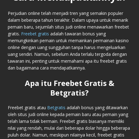
Perjudian online telah menjadi tren yang semakin populer
dalam beberapa tahun terakhir. Dalam upaya untuk menarik
pemain baru, sejumlah situs judi online menawarkan freebet
gratis.
Freebet gratis
adalah tawaran bonus yang
memungkinkan pemain untuk memainkan permainan kasino
online dengan uang sungguhan tanpa harus mengeluarkan
uang sendiri. Namun, sebelum Anda terlalu tergoda dengan
tawaran ini, penting untuk memahami apa itu freebet gratis
dan bagaimana cara mendapatkannya.
Apa itu Freebet Gratis &
Betgratis?
Freebet gratis atau
Betgratis
adalah bonus yang ditawarkan
oleh situs judi online kepada pemain baru atau pemain yang
telah lama tidak bermain. Freebet gratis biasanya memiliki
nilai yang rendah, mulai dari beberapa dolar hingga beberapa
puluh dolar. Namun, meskipun nilainya kecil, freebet gratis