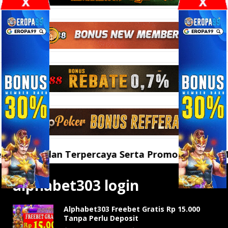
te dan Terpercaya Serta Promo - Promo Menarik D
alphabet303 login
Alphabet303 Freebet Gratis Rp 15.000
Tanpa Perlu Deposit