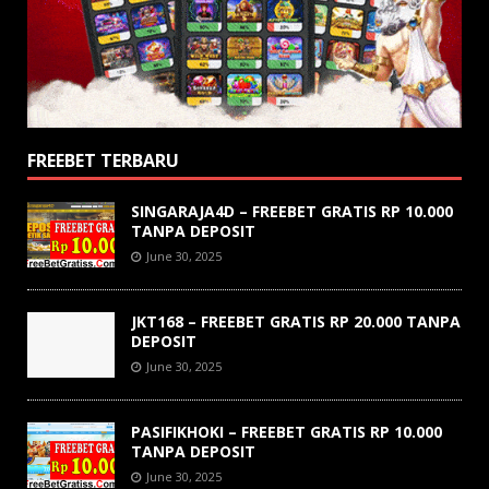
FREEBET TERBARU
SINGARAJA4D – FREEBET GRATIS RP 10.000
TANPA DEPOSIT
June 30, 2025
JKT168 – FREEBET GRATIS RP 20.000 TANPA
DEPOSIT
June 30, 2025
PASIFIKHOKI – FREEBET GRATIS RP 10.000
TANPA DEPOSIT
June 30, 2025