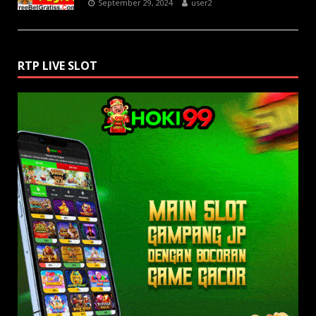
September 29, 2024
user2
RTP LIVE SLOT