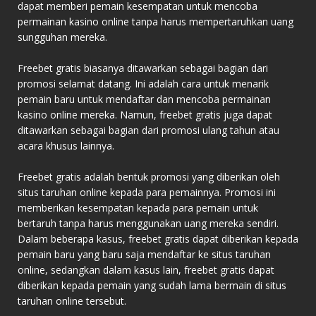
dapat memberi pemain kesempatan untuk mencoba
permainan kasino online tanpa harus mempertaruhkan uang
sungguhan mereka.
Freebet gratis biasanya ditawarkan sebagai bagian dari
promosi selamat datang. Ini adalah cara untuk menarik
pemain baru untuk mendaftar dan mencoba permainan
kasino online mereka. Namun, freebet gratis juga dapat
ditawarkan sebagai bagian dari promosi ulang tahun atau
acara khusus lainnya.
Freebet gratis adalah bentuk promosi yang diberikan oleh
situs taruhan online kepada para pemainnya. Promosi ini
memberikan kesempatan kepada para pemain untuk
bertaruh tanpa harus menggunakan uang mereka sendiri.
Dalam beberapa kasus, freebet gratis dapat diberikan kepada
pemain baru yang baru saja mendaftar ke situs taruhan
online, sedangkan dalam kasus lain, freebet gratis dapat
diberikan kepada pemain yang sudah lama bermain di situs
taruhan online tersebut.