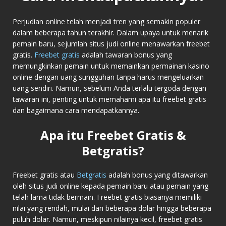
Perjudian online telah menjadi tren yang semakin populer
dalam beberapa tahun terakhir. Dalam upaya untuk menarik
pemain baru, sejumlah situs judi online menawarkan freebet
gratis.
Freebet gratis
adalah tawaran bonus yang
memungkinkan pemain untuk memainkan permainan kasino
online dengan uang sungguhan tanpa harus mengeluarkan
uang sendiri. Namun, sebelum Anda terlalu tergoda dengan
tawaran ini, penting untuk memahami apa itu freebet gratis
dan bagaimana cara mendapatkannya.
Apa itu Freebet Gratis &
Betgratis?
Freebet gratis atau
Betgratis
adalah bonus yang ditawarkan
oleh situs judi online kepada pemain baru atau pemain yang
telah lama tidak bermain. Freebet gratis biasanya memiliki
nilai yang rendah, mulai dari beberapa dolar hingga beberapa
puluh dolar. Namun, meskipun nilainya kecil, freebet gratis