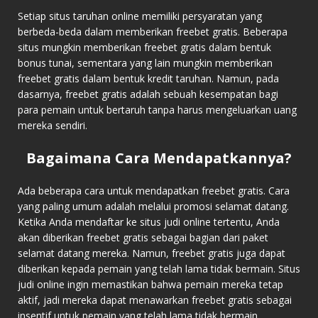
Setiap situs taruhan online memiliki persyaratan yang
berbeda-beda dalam memberikan freebet gratis. Beberapa
situs mungkin memberikan freebet gratis dalam bentuk
bonus tunai, sementara yang lain mungkin memberikan
freebet gratis dalam bentuk kredit taruhan. Namun, pada
dasarnya, freebet gratis adalah sebuah kesempatan bagi
para pemain untuk bertaruh tanpa harus mengeluarkan uang
mereka sendiri.
Bagaimana Cara Mendapatkannya?
Ada beberapa cara untuk mendapatkan freebet gratis. Cara
yang paling umum adalah melalui promosi selamat datang.
Ketika Anda mendaftar ke situs judi online tertentu, Anda
akan diberikan freebet gratis sebagai bagian dari paket
selamat datang mereka. Namun, freebet gratis juga dapat
diberikan kepada pemain yang telah lama tidak bermain. Situs
judi online ingin memastikan bahwa pemain mereka tetap
aktif, jadi mereka dapat menawarkan freebet gratis sebagai
insentif untuk pemain yang telah lama tidak bermain.