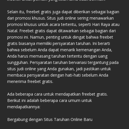
Selain itu, freebet gratis juga dapat diberikan sebagai bagian
dari promosi khusus. Situs judi online sering menawarkan
promosi khusus untuk acara tertentu, seperti Hari Raya atau
Natal. Freebet gratis dapat ditawarkan sebagai bagian dari
promosi ini. Namun, penting untuk diingat bahwa freebet
gratis biasanya memiliki persyaratan taruhan. Ini berarti
bahwa sebelum Anda dapat menarik kemenangan Anda,
Anda harus memasang taruhan tertentu dengan uang
sungguhan. Persyaratan taruhan bervariasi tergantung pada
situs judi online yang Anda gunakan, jadi pastikan untuk
membaca persyaratan dengan hati-hati sebelum Anda
menerima freebet gratis.
Ada beberapa cara untuk mendapatkan freebet gratis.
Berikut ini adalah beberapa cara umum untuk
mendapatkannya:
Bergabung dengan Situs Taruhan Online Baru