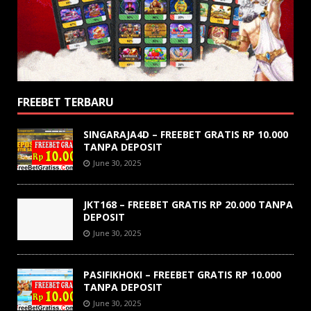
FREEBET TERBARU
SINGARAJA4D – FREEBET GRATIS RP 10.000
TANPA DEPOSIT
June 30, 2025
JKT168 – FREEBET GRATIS RP 20.000 TANPA
DEPOSIT
June 30, 2025
PASIFIKHOKI – FREEBET GRATIS RP 10.000
TANPA DEPOSIT
June 30, 2025