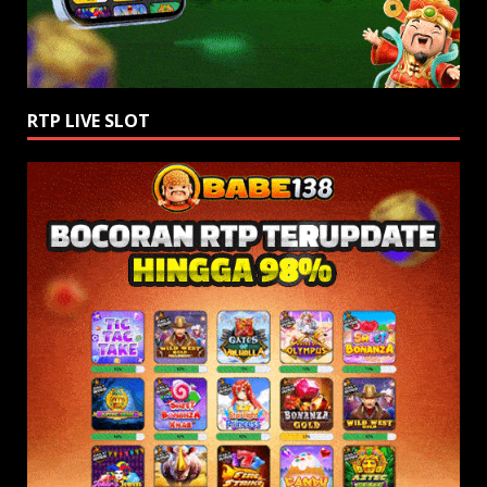
RTP LIVE SLOT