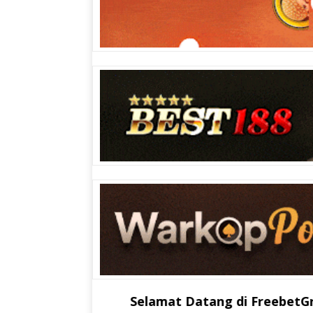
Selamat Datang di FreebetGratiss.Com , D