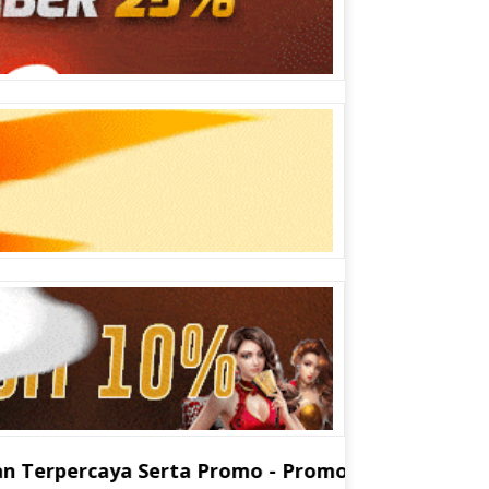
Serta Promo - Promo Menarik Dari Agen Judi Slot