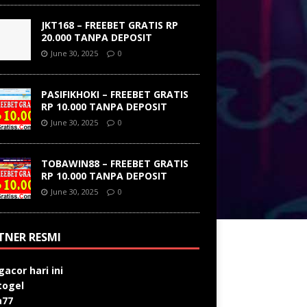
JKT168 – FREEBET GRATIS RP
20.000 TANPA DEPOSIT
June 30, 2025
0
PASIFIKHOKI – FREEBET GRATIS
RP 10.000 TANPA DEPOSIT
June 30, 2025
0
TOBAWIN88 – FREEBET GRATIS
RP 10.000 TANPA DEPOSIT
June 30, 2025
0
TNER RESMI
gacor hari ini
togel
a77