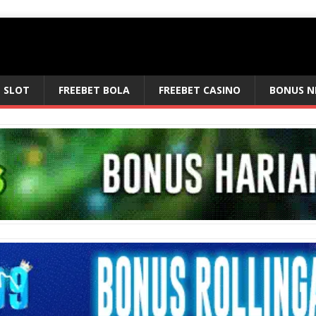
T SLOT
FREEBET BOLA
FREEBET CASINO
BONUS N