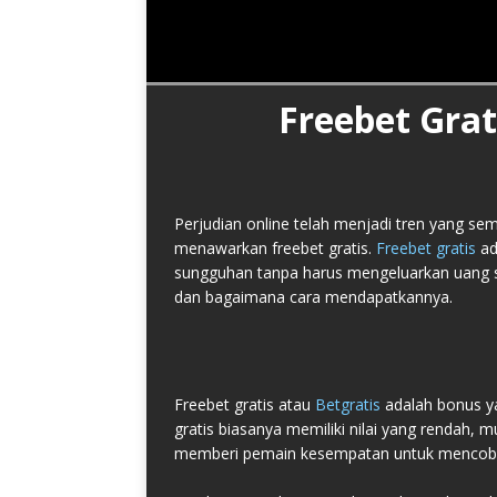
Freebet Grat
Perjudian online telah menjadi tren yang se
menawarkan freebet gratis.
Freebet gratis
ad
sungguhan tanpa harus mengeluarkan uang se
dan bagaimana cara mendapatkannya.
Freebet gratis atau
Betgratis
adalah bonus ya
gratis biasanya memiliki nilai yang rendah, m
memberi pemain kesempatan untuk mencoba