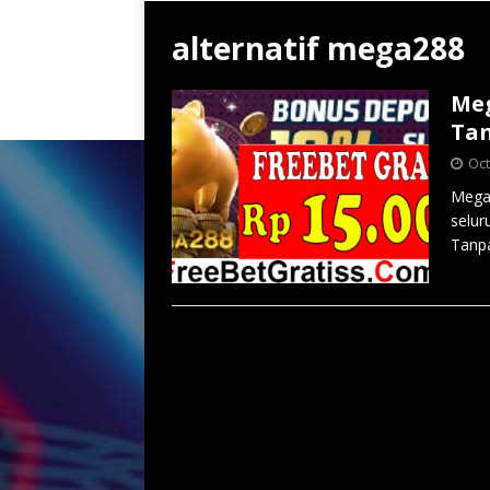
alternatif mega288
Meg
Tan
Oct
Mega2
selur
Tanpa