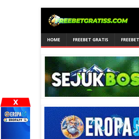
HOME
FREEBET GRATIS
FREEBE