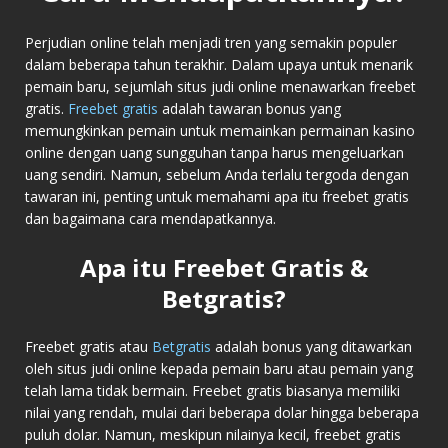
Perjudian online telah menjadi tren yang semakin populer
dalam beberapa tahun terakhir. Dalam upaya untuk menarik
pemain baru, sejumlah situs judi online menawarkan freebet
gratis.
Freebet gratis
adalah tawaran bonus yang
memungkinkan pemain untuk memainkan permainan kasino
online dengan uang sungguhan tanpa harus mengeluarkan
uang sendiri. Namun, sebelum Anda terlalu tergoda dengan
tawaran ini, penting untuk memahami apa itu freebet gratis
dan bagaimana cara mendapatkannya.
Apa itu Freebet Gratis &
Betgratis?
Freebet gratis atau
Betgratis
adalah bonus yang ditawarkan
oleh situs judi online kepada pemain baru atau pemain yang
telah lama tidak bermain. Freebet gratis biasanya memiliki
nilai yang rendah, mulai dari beberapa dolar hingga beberapa
puluh dolar. Namun, meskipun nilainya kecil, freebet gratis