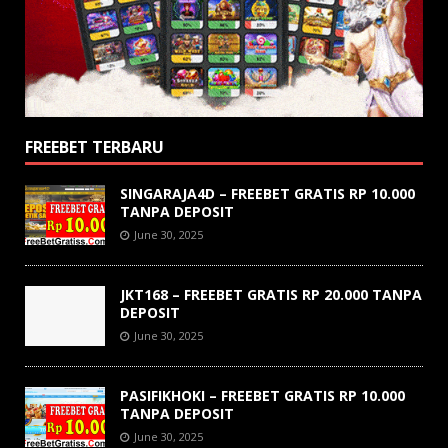
FREEBET TERBARU
SINGARAJA4D – FREEBET GRATIS RP 10.000
TANPA DEPOSIT
June 30, 2025
JKT168 – FREEBET GRATIS RP 20.000 TANPA
DEPOSIT
June 30, 2025
PASIFIKHOKI – FREEBET GRATIS RP 10.000
TANPA DEPOSIT
June 30, 2025