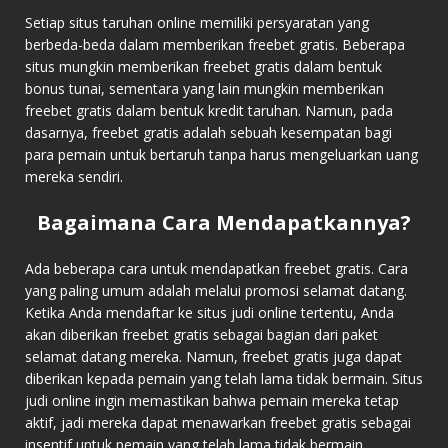
Setiap situs taruhan online memiliki persyaratan yang
berbeda-beda dalam memberikan freebet gratis. Beberapa
situs mungkin memberikan freebet gratis dalam bentuk
bonus tunai, sementara yang lain mungkin memberikan
freebet gratis dalam bentuk kredit taruhan. Namun, pada
dasarnya, freebet gratis adalah sebuah kesempatan bagi
para pemain untuk bertaruh tanpa harus mengeluarkan uang
mereka sendiri.
Bagaimana Cara Mendapatkannya?
Ada beberapa cara untuk mendapatkan freebet gratis. Cara
yang paling umum adalah melalui promosi selamat datang.
Ketika Anda mendaftar ke situs judi online tertentu, Anda
akan diberikan freebet gratis sebagai bagian dari paket
selamat datang mereka. Namun, freebet gratis juga dapat
diberikan kepada pemain yang telah lama tidak bermain. Situs
judi online ingin memastikan bahwa pemain mereka tetap
aktif, jadi mereka dapat menawarkan freebet gratis sebagai
insentif untuk pemain yang telah lama tidak bermain.