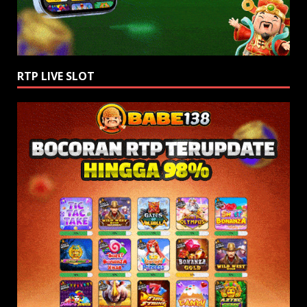
RTP LIVE SLOT