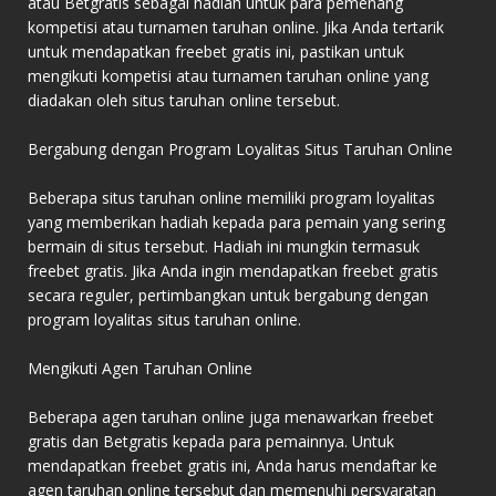
atau Betgratis sebagai hadiah untuk para pemenang
kompetisi atau turnamen taruhan online. Jika Anda tertarik
untuk mendapatkan freebet gratis ini, pastikan untuk
mengikuti kompetisi atau turnamen taruhan online yang
diadakan oleh situs taruhan online tersebut.
Bergabung dengan Program Loyalitas Situs Taruhan Online
Beberapa situs taruhan online memiliki program loyalitas
yang memberikan hadiah kepada para pemain yang sering
bermain di situs tersebut. Hadiah ini mungkin termasuk
freebet gratis. Jika Anda ingin mendapatkan freebet gratis
secara reguler, pertimbangkan untuk bergabung dengan
program loyalitas situs taruhan online.
Mengikuti Agen Taruhan Online
Beberapa agen taruhan online juga menawarkan freebet
gratis dan Betgratis kepada para pemainnya. Untuk
mendapatkan freebet gratis ini, Anda harus mendaftar ke
agen taruhan online tersebut dan memenuhi persyaratan