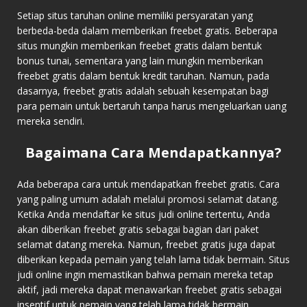
Setiap situs taruhan online memiliki persyaratan yang
berbeda-beda dalam memberikan freebet gratis. Beberapa
situs mungkin memberikan freebet gratis dalam bentuk
bonus tunai, sementara yang lain mungkin memberikan
freebet gratis dalam bentuk kredit taruhan. Namun, pada
dasarnya, freebet gratis adalah sebuah kesempatan bagi
para pemain untuk bertaruh tanpa harus mengeluarkan uang
mereka sendiri.
Bagaimana Cara Mendapatkannya?
Ada beberapa cara untuk mendapatkan freebet gratis. Cara
yang paling umum adalah melalui promosi selamat datang.
Ketika Anda mendaftar ke situs judi online tertentu, Anda
akan diberikan freebet gratis sebagai bagian dari paket
selamat datang mereka. Namun, freebet gratis juga dapat
diberikan kepada pemain yang telah lama tidak bermain. Situs
judi online ingin memastikan bahwa pemain mereka tetap
aktif, jadi mereka dapat menawarkan freebet gratis sebagai
insentif untuk pemain yang telah lama tidak bermain.