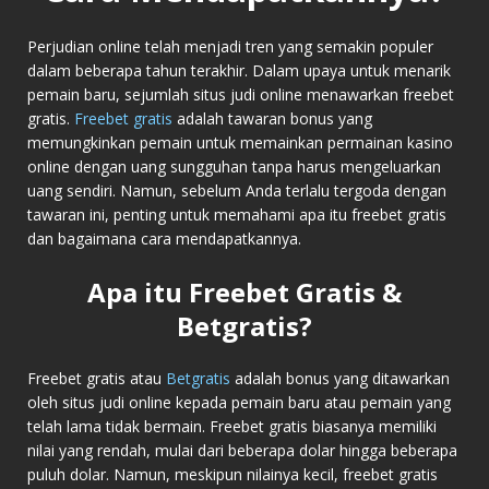
Perjudian online telah menjadi tren yang semakin populer
dalam beberapa tahun terakhir. Dalam upaya untuk menarik
pemain baru, sejumlah situs judi online menawarkan freebet
gratis.
Freebet gratis
adalah tawaran bonus yang
memungkinkan pemain untuk memainkan permainan kasino
online dengan uang sungguhan tanpa harus mengeluarkan
uang sendiri. Namun, sebelum Anda terlalu tergoda dengan
tawaran ini, penting untuk memahami apa itu freebet gratis
dan bagaimana cara mendapatkannya.
Apa itu Freebet Gratis &
Betgratis?
Freebet gratis atau
Betgratis
adalah bonus yang ditawarkan
oleh situs judi online kepada pemain baru atau pemain yang
telah lama tidak bermain. Freebet gratis biasanya memiliki
nilai yang rendah, mulai dari beberapa dolar hingga beberapa
puluh dolar. Namun, meskipun nilainya kecil, freebet gratis