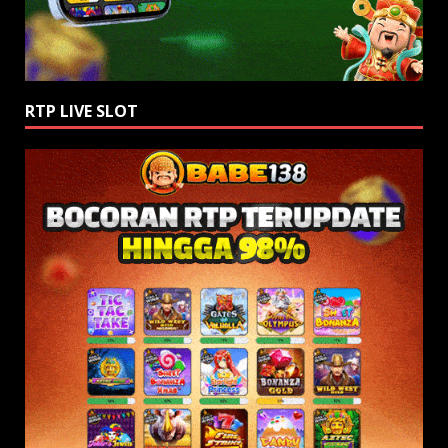
RTP LIVE SLOT