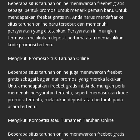
Beberapa situs taruhan online menawarkan freebet gratis
sebagai bentuk promosi untuk menarik pemain baru. Untuk
mendapatkan freebet gratis ini, Anda harus mendaftar ke
situs taruhan online baru tersebut dan memenuhi
persyaratan yang ditetapkan. Persyaratan ini mungkin
termasuk melakukan deposit pertama atau memasukkan
kode promosi tertentu.
Mengikuti Promosi Situs Taruhan Online
Beberapa situs taruhan online juga menawarkan freebet
gratis sebagai bagian dari promosi yang mereka lakukan.
Untuk mendapatkan freebet gratis ini, Anda mungkin perlu
memenuhi persyaratan tertentu, seperti memasukkan kode
promosi tertentu, melakukan deposit atau bertaruh pada
acara tertentu.
Mengikuti Kompetisi atau Turnamen Taruhan Online
Beberapa situs taruhan online menawarkan freebet gratis