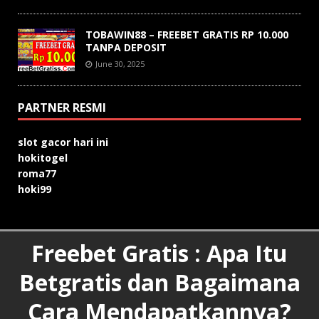
TOBAWIN88 – FREEBET GRATIS RP 10.000
TANPA DEPOSIT
June 30, 2025
PARTNER RESMI
slot gacor hari ini
hokitogel
roma77
hoki99
Freebet Gratis : Apa Itu
Betgratis dan Bagaimana
Cara Mendapatkannya?