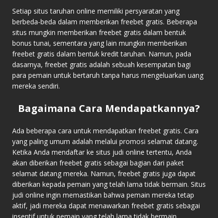
Setiap situs taruhan online memiliki persyaratan yang
berbeda-beda dalam memberikan freebet gratis. Beberapa
situs mungkin memberikan freebet gratis dalam bentuk
bonus tunai, sementara yang lain mungkin memberikan
freebet gratis dalam bentuk kredit taruhan. Namun, pada
dasarnya, freebet gratis adalah sebuah kesempatan bagi
para pemain untuk bertaruh tanpa harus mengeluarkan uang
mereka sendiri.
Bagaimana Cara Mendapatkannya?
Ada beberapa cara untuk mendapatkan freebet gratis. Cara
yang paling umum adalah melalui promosi selamat datang.
Ketika Anda mendaftar ke situs judi online tertentu, Anda
akan diberikan freebet gratis sebagai bagian dari paket
selamat datang mereka. Namun, freebet gratis juga dapat
diberikan kepada pemain yang telah lama tidak bermain. Situs
judi online ingin memastikan bahwa pemain mereka tetap
aktif, jadi mereka dapat menawarkan freebet gratis sebagai
insentif untuk pemain yang telah lama tidak bermain.