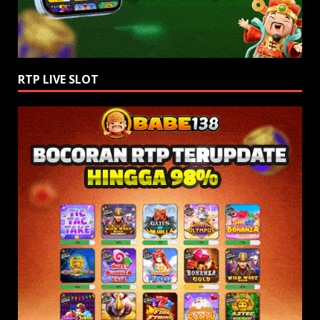
RTP LIVE SLOT