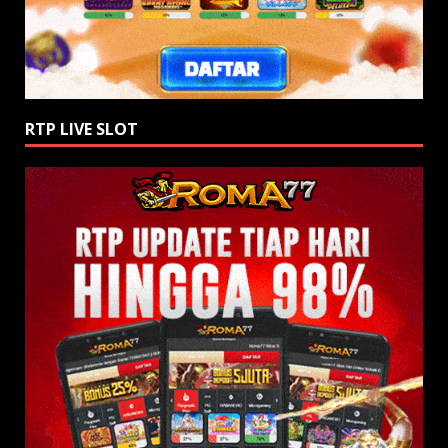
RTP LIVE SLOT