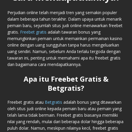
Perjudian online telah menjadi tren yang semakin populer
dalam beberapa tahun terakhir. Dalam upaya untuk menarik
pemain baru, sejumlah situs judi online menawarkan freebet
gratis.
Freebet gratis
adalah tawaran bonus yang
memungkinkan pemain untuk memainkan permainan kasino
online dengan uang sungguhan tanpa harus mengeluarkan
uang sendiri. Namun, sebelum Anda terlalu tergoda dengan
tawaran ini, penting untuk memahami apa itu freebet gratis
dan bagaimana cara mendapatkannya.
Apa itu Freebet Gratis &
Betgratis?
Freebet gratis atau
Betgratis
adalah bonus yang ditawarkan
oleh situs judi online kepada pemain baru atau pemain yang
telah lama tidak bermain. Freebet gratis biasanya memiliki
nilai yang rendah, mulai dari beberapa dolar hingga beberapa
puluh dolar. Namun, meskipun nilainya kecil, freebet gratis