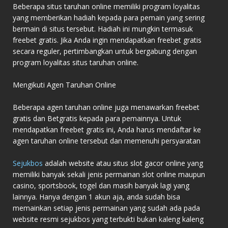
Beberapa situs taruhan online memiliki program loyalitas
yang memberikan hadiah kepada para pemain yang sering
bermain di situs tersebut. Hadiah ini mungkin termasuk
freebet gratis. Jika Anda ingin mendapatkan freebet gratis
secara reguler, pertimbangkan untuk bergabung dengan
program loyalitas situs taruhan online.
Mengikuti Agen Taruhan Online
Beberapa agen taruhan online juga menawarkan freebet
gratis dan Betgratis kepada para pemainnya. Untuk
mendapatkan freebet gratis ini, Anda harus mendaftar ke
agen taruhan online tersebut dan memenuhi persyaratan
Sejukbos
adalah website atau situs slot gacor online yang
memiliki banyak sekali jenis permainan slot online maupun
casino, sportsbook, togel dan masih banyak lagi yang
lainnya. Hanya dengan 1 akun aja, anda sudah bisa
memainkan setiap jenis permainan yang sudah ada pada
website resmi sejukbos yang terbukti bukan kaleng kaleng