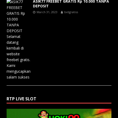
ASIK77 FREEBET GRATIS Rp 10.000 TANPA
DEPOSIT
March 31, 2023
betgratiss
RTP LIVE SLOT