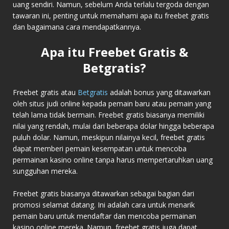
uang sendiri. Namun, sebelum Anda terlalu tergoda dengan
tawaran ini, penting untuk memahami apa itu freebet gratis
dan bagaimana cara mendapatkannya.
Apa itu Freebet Gratis &
Betgratis?
Freebet gratis atau
Betgratis
adalah bonus yang ditawarkan
oleh situs judi online kepada pemain baru atau pemain yang
telah lama tidak bermain. Freebet gratis biasanya memiliki
nilai yang rendah, mulai dari beberapa dolar hingga beberapa
puluh dolar. Namun, meskipun nilainya kecil, freebet gratis
dapat memberi pemain kesempatan untuk mencoba
permainan kasino online tanpa harus mempertaruhkan uang
sungguhan mereka.
Freebet gratis biasanya ditawarkan sebagai bagian dari
promosi selamat datang. Ini adalah cara untuk menarik
pemain baru untuk mendaftar dan mencoba permainan
kasino online mereka. Namun, freebet gratis juga dapat