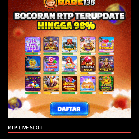
RTP LIVE SLOT