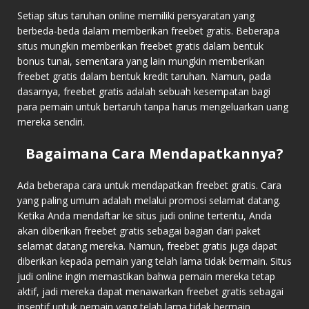
Setiap situs taruhan online memiliki persyaratan yang
berbeda-beda dalam memberikan freebet gratis. Beberapa
situs mungkin memberikan freebet gratis dalam bentuk
bonus tunai, sementara yang lain mungkin memberikan
freebet gratis dalam bentuk kredit taruhan. Namun, pada
dasarnya, freebet gratis adalah sebuah kesempatan bagi
para pemain untuk bertaruh tanpa harus mengeluarkan uang
mereka sendiri.
Bagaimana Cara Mendapatkannya?
Ada beberapa cara untuk mendapatkan freebet gratis. Cara
yang paling umum adalah melalui promosi selamat datang.
Ketika Anda mendaftar ke situs judi online tertentu, Anda
akan diberikan freebet gratis sebagai bagian dari paket
selamat datang mereka. Namun, freebet gratis juga dapat
diberikan kepada pemain yang telah lama tidak bermain. Situs
judi online ingin memastikan bahwa pemain mereka tetap
aktif, jadi mereka dapat menawarkan freebet gratis sebagai
insentif untuk pemain yang telah lama tidak bermain.