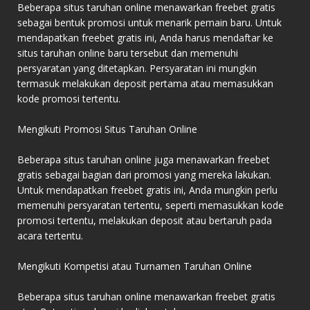
Beberapa situs taruhan online menawarkan freebet gratis
sebagai bentuk promosi untuk menarik pemain baru. Untuk
mendapatkan freebet gratis ini, Anda harus mendaftar ke
situs taruhan online baru tersebut dan memenuhi
persyaratan yang ditetapkan. Persyaratan ini mungkin
termasuk melakukan deposit pertama atau memasukkan
kode promosi tertentu.
Mengikuti Promosi Situs Taruhan Online
Beberapa situs taruhan online juga menawarkan freebet
gratis sebagai bagian dari promosi yang mereka lakukan.
Untuk mendapatkan freebet gratis ini, Anda mungkin perlu
memenuhi persyaratan tertentu, seperti memasukkan kode
promosi tertentu, melakukan deposit atau bertaruh pada
acara tertentu.
Mengikuti Kompetisi atau Turnamen Taruhan Online
Beberapa situs taruhan online menawarkan freebet gratis