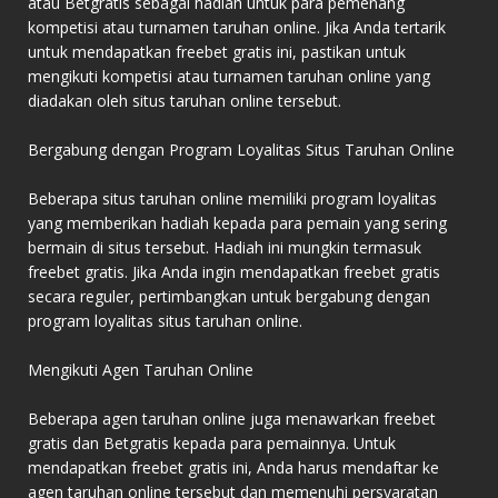
atau Betgratis sebagai hadiah untuk para pemenang
kompetisi atau turnamen taruhan online. Jika Anda tertarik
untuk mendapatkan freebet gratis ini, pastikan untuk
mengikuti kompetisi atau turnamen taruhan online yang
diadakan oleh situs taruhan online tersebut.
Bergabung dengan Program Loyalitas Situs Taruhan Online
Beberapa situs taruhan online memiliki program loyalitas
yang memberikan hadiah kepada para pemain yang sering
bermain di situs tersebut. Hadiah ini mungkin termasuk
freebet gratis. Jika Anda ingin mendapatkan freebet gratis
secara reguler, pertimbangkan untuk bergabung dengan
program loyalitas situs taruhan online.
Mengikuti Agen Taruhan Online
Beberapa agen taruhan online juga menawarkan freebet
gratis dan Betgratis kepada para pemainnya. Untuk
mendapatkan freebet gratis ini, Anda harus mendaftar ke
agen taruhan online tersebut dan memenuhi persyaratan