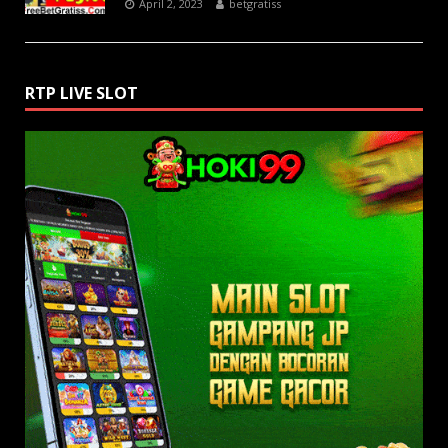
April 2, 2023
betgratiss
RTP LIVE SLOT