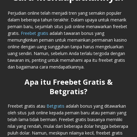
Perjudian online telah menjadi tren yang semakin populer
dalam beberapa tahun terakhir. Dalam upaya untuk menarik
pemain baru, sejumlah situs judi online menawarkan freebet
gratis.
Freebet gratis
adalah tawaran bonus yang
memungkinkan pemain untuk memainkan permainan kasino
online dengan uang sungguhan tanpa harus mengeluarkan
uang sendiri. Namun, sebelum Anda terlalu tergoda dengan
tawaran ini, penting untuk memahami apa itu freebet gratis
dan bagaimana cara mendapatkannya.
Apa itu Freebet Gratis &
Betgratis?
Freebet gratis atau
Betgratis
adalah bonus yang ditawarkan
oleh situs judi online kepada pemain baru atau pemain yang
telah lama tidak bermain. Freebet gratis biasanya memiliki
nilai yang rendah, mulai dari beberapa dolar hingga beberapa
puluh dolar. Namun, meskipun nilainya kecil, freebet gratis