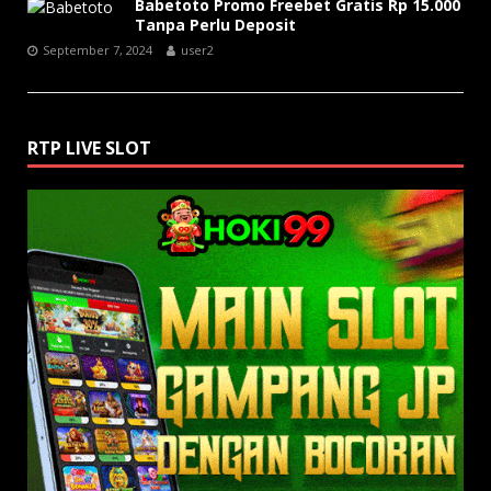
Babetoto Promo Freebet Gratis Rp 15.000
Tanpa Perlu Deposit
September 7, 2024
user2
RTP LIVE SLOT