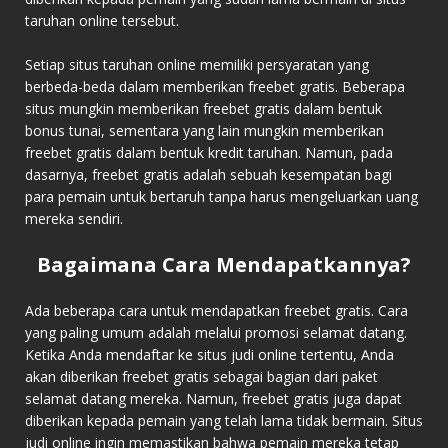
taruhan online tersebut.
Setiap situs taruhan online memiliki persyaratan yang
berbeda-beda dalam memberikan freebet gratis. Beberapa
situs mungkin memberikan freebet gratis dalam bentuk
bonus tunai, sementara yang lain mungkin memberikan
freebet gratis dalam bentuk kredit taruhan. Namun, pada
dasarnya, freebet gratis adalah sebuah kesempatan bagi
para pemain untuk bertaruh tanpa harus mengeluarkan uang
mereka sendiri.
Bagaimana Cara Mendapatkannya?
Ada beberapa cara untuk mendapatkan freebet gratis. Cara
yang paling umum adalah melalui promosi selamat datang.
Ketika Anda mendaftar ke situs judi online tertentu, Anda
akan diberikan freebet gratis sebagai bagian dari paket
selamat datang mereka. Namun, freebet gratis juga dapat
diberikan kepada pemain yang telah lama tidak bermain. Situs
judi online ingin memastikan bahwa pemain mereka tetap