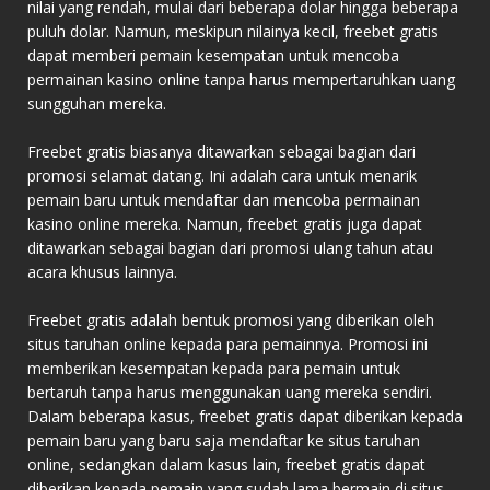
nilai yang rendah, mulai dari beberapa dolar hingga beberapa
puluh dolar. Namun, meskipun nilainya kecil, freebet gratis
dapat memberi pemain kesempatan untuk mencoba
permainan kasino online tanpa harus mempertaruhkan uang
sungguhan mereka.
Freebet gratis biasanya ditawarkan sebagai bagian dari
promosi selamat datang. Ini adalah cara untuk menarik
pemain baru untuk mendaftar dan mencoba permainan
kasino online mereka. Namun, freebet gratis juga dapat
ditawarkan sebagai bagian dari promosi ulang tahun atau
acara khusus lainnya.
Freebet gratis adalah bentuk promosi yang diberikan oleh
situs taruhan online kepada para pemainnya. Promosi ini
memberikan kesempatan kepada para pemain untuk
bertaruh tanpa harus menggunakan uang mereka sendiri.
Dalam beberapa kasus, freebet gratis dapat diberikan kepada
pemain baru yang baru saja mendaftar ke situs taruhan
online, sedangkan dalam kasus lain, freebet gratis dapat
diberikan kepada pemain yang sudah lama bermain di situs