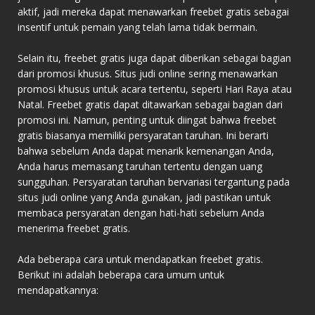
aktif, jadi mereka dapat menawarkan freebet gratis sebagai
insentif untuk pemain yang telah lama tidak bermain.
Selain itu, freebet gratis juga dapat diberikan sebagai bagian
dari promosi khusus. Situs judi online sering menawarkan
promosi khusus untuk acara tertentu, seperti Hari Raya atau
Natal. Freebet gratis dapat ditawarkan sebagai bagian dari
promosi ini. Namun, penting untuk diingat bahwa freebet
gratis biasanya memiliki persyaratan taruhan. Ini berarti
bahwa sebelum Anda dapat menarik kemenangan Anda,
Anda harus memasang taruhan tertentu dengan uang
sungguhan. Persyaratan taruhan bervariasi tergantung pada
situs judi online yang Anda gunakan, jadi pastikan untuk
membaca persyaratan dengan hati-hati sebelum Anda
menerima freebet gratis.
Ada beberapa cara untuk mendapatkan freebet gratis.
Berikut ini adalah beberapa cara umum untuk
mendapatkannya: