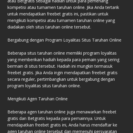
atau Betgratis sebagai hadiah untuk para pemenang
kompetisi atau turnamen taruhan online. Jika Anda tertarik
untuk mendapatkan freebet gratis ini, pastikan untuk
mengikuti kompetisi atau turnamen taruhan online yang
diadakan oleh situs taruhan online tersebut.
Bergabung dengan Program Loyalitas Situs Taruhan Online
Beberapa situs taruhan online memiliki program loyalitas
yang memberikan hadiah kepada para pemain yang sering
bermain di situs tersebut. Hadiah ini mungkin termasuk
freebet gratis. Jika Anda ingin mendapatkan freebet gratis
secara reguler, pertimbangkan untuk bergabung dengan
program loyalitas situs taruhan online.
Mengikuti Agen Taruhan Online
Beberapa agen taruhan online juga menawarkan freebet
gratis dan Betgratis kepada para pemainnya. Untuk
mendapatkan freebet gratis ini, Anda harus mendaftar ke
agen taruhan online tersebut dan memenuhi persyaratan