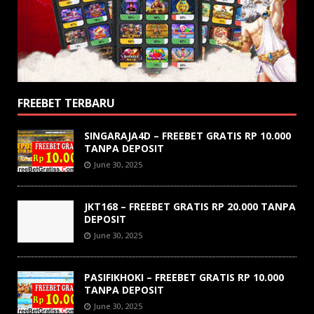
FREEBET TERBARU
SINGARAJA4D – FREEBET GRATIS RP 10.000
TANPA DEPOSIT
June 30, 2025
JKT168 – FREEBET GRATIS RP 20.000 TANPA
DEPOSIT
June 30, 2025
PASIFIKHOKI – FREEBET GRATIS RP 10.000
TANPA DEPOSIT
June 30, 2025