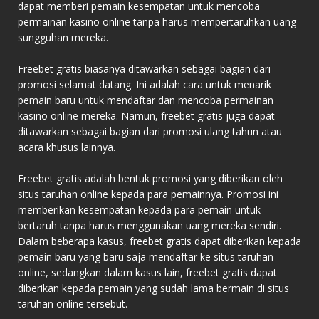
dapat memberi pemain kesempatan untuk mencoba
permainan kasino online tanpa harus mempertaruhkan uang
sungguhan mereka.
Freebet gratis biasanya ditawarkan sebagai bagian dari
promosi selamat datang. Ini adalah cara untuk menarik
pemain baru untuk mendaftar dan mencoba permainan
kasino online mereka. Namun, freebet gratis juga dapat
ditawarkan sebagai bagian dari promosi ulang tahun atau
acara khusus lainnya.
Freebet gratis adalah bentuk promosi yang diberikan oleh
situs taruhan online kepada para pemainnya. Promosi ini
memberikan kesempatan kepada para pemain untuk
bertaruh tanpa harus menggunakan uang mereka sendiri.
Dalam beberapa kasus, freebet gratis dapat diberikan kepada
pemain baru yang baru saja mendaftar ke situs taruhan
online, sedangkan dalam kasus lain, freebet gratis dapat
diberikan kepada pemain yang sudah lama bermain di situs
taruhan online tersebut.