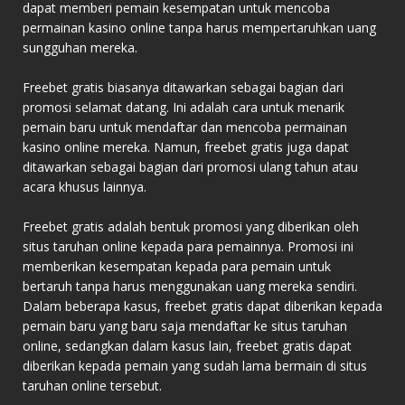
dapat memberi pemain kesempatan untuk mencoba
permainan kasino online tanpa harus mempertaruhkan uang
sungguhan mereka.
Freebet gratis biasanya ditawarkan sebagai bagian dari
promosi selamat datang. Ini adalah cara untuk menarik
pemain baru untuk mendaftar dan mencoba permainan
kasino online mereka. Namun, freebet gratis juga dapat
ditawarkan sebagai bagian dari promosi ulang tahun atau
acara khusus lainnya.
Freebet gratis adalah bentuk promosi yang diberikan oleh
situs taruhan online kepada para pemainnya. Promosi ini
memberikan kesempatan kepada para pemain untuk
bertaruh tanpa harus menggunakan uang mereka sendiri.
Dalam beberapa kasus, freebet gratis dapat diberikan kepada
pemain baru yang baru saja mendaftar ke situs taruhan
online, sedangkan dalam kasus lain, freebet gratis dapat
diberikan kepada pemain yang sudah lama bermain di situs
taruhan online tersebut.