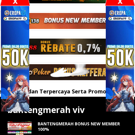
ate dan Terpercaya Serta Promo - Promo Menarik D
bantengmerah viv
BANTENGMERAH BONUS NEW MEMBER
100%