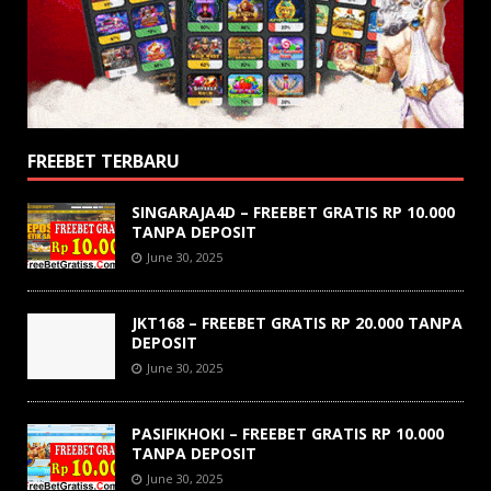
FREEBET TERBARU
SINGARAJA4D – FREEBET GRATIS RP 10.000
TANPA DEPOSIT
June 30, 2025
JKT168 – FREEBET GRATIS RP 20.000 TANPA
DEPOSIT
June 30, 2025
PASIFIKHOKI – FREEBET GRATIS RP 10.000
TANPA DEPOSIT
June 30, 2025