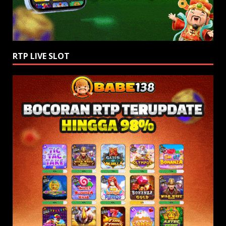
RTP LIVE SLOT