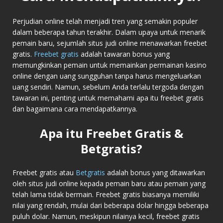
Perjudian online telah menjadi tren yang semakin populer
dalam beberapa tahun terakhir. Dalam upaya untuk menarik
pemain baru, sejumlah situs judi online menawarkan freebet
gratis.
Freebet gratis
adalah tawaran bonus yang
memungkinkan pemain untuk memainkan permainan kasino
online dengan uang sungguhan tanpa harus mengeluarkan
uang sendiri. Namun, sebelum Anda terlalu tergoda dengan
tawaran ini, penting untuk memahami apa itu freebet gratis
dan bagaimana cara mendapatkannya.
Apa itu Freebet Gratis &
Betgratis?
Freebet gratis atau
Betgratis
adalah bonus yang ditawarkan
oleh situs judi online kepada pemain baru atau pemain yang
telah lama tidak bermain. Freebet gratis biasanya memiliki
nilai yang rendah, mulai dari beberapa dolar hingga beberapa
puluh dolar. Namun, meskipun nilainya kecil, freebet gratis