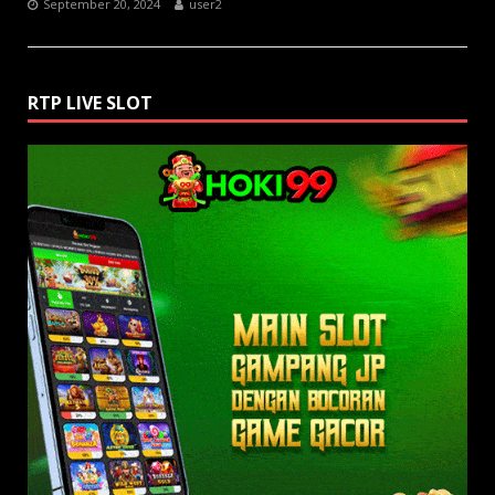
September 20, 2024
user2
RTP LIVE SLOT