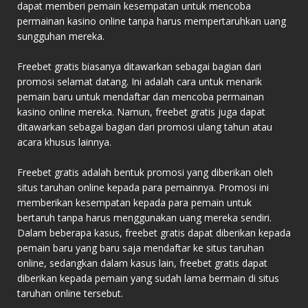
dapat memberi pemain kesempatan untuk mencoba
permainan kasino online tanpa harus mempertaruhkan uang
sungguhan mereka.
Freebet gratis biasanya ditawarkan sebagai bagian dari
promosi selamat datang. Ini adalah cara untuk menarik
pemain baru untuk mendaftar dan mencoba permainan
kasino online mereka. Namun, freebet gratis juga dapat
ditawarkan sebagai bagian dari promosi ulang tahun atau
acara khusus lainnya.
Freebet gratis adalah bentuk promosi yang diberikan oleh
situs taruhan online kepada para pemainnya. Promosi ini
memberikan kesempatan kepada para pemain untuk
bertaruh tanpa harus menggunakan uang mereka sendiri.
Dalam beberapa kasus, freebet gratis dapat diberikan kepada
pemain baru yang baru saja mendaftar ke situs taruhan
online, sedangkan dalam kasus lain, freebet gratis dapat
diberikan kepada pemain yang sudah lama bermain di situs
taruhan online tersebut.