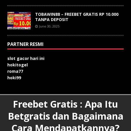
TOBAWIN88 – FREEBET GRATIS RP 10.000
TANPA DEPOSIT
June 30, 2025
PARTNER RESMI
slot gacor hari ini
hokitogel
roma77
hoki99
Freebet Gratis : Apa Itu
Betgratis dan Bagaimana
Cara Mendapatkannya?