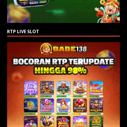
RTP LIVE SLOT