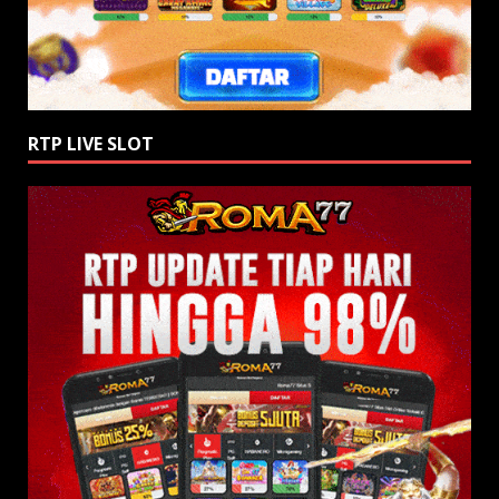
RTP LIVE SLOT