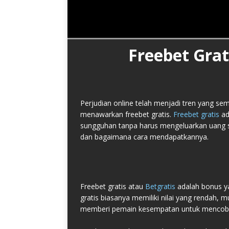
Freebet Grat
Perjudian online telah menjadi tren yang se
menawarkan freebet gratis.
Freebet gratis
ad
sungguhan tanpa harus mengeluarkan uang se
dan bagaimana cara mendapatkannya.
Freebet gratis atau
Betgratis
adalah bonus ya
gratis biasanya memiliki nilai yang rendah, m
memberi pemain kesempatan untuk mencoba