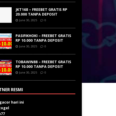
JKT168 – FREEBET GRATIS RP
20.000 TANPA DEPOSIT
June 30, 2025
0
PASIFIKHOKI – FREEBET GRATIS
RP 10.000 TANPA DEPOSIT
June 30, 2025
0
TOBAWIN88 – FREEBET GRATIS
RP 10.000 TANPA DEPOSIT
June 30, 2025
0
TNER RESMI
gacor hari ini
togel
a77