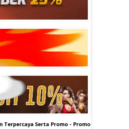
erta Promo - Promo Menarik Dari Agen Judi Slot 