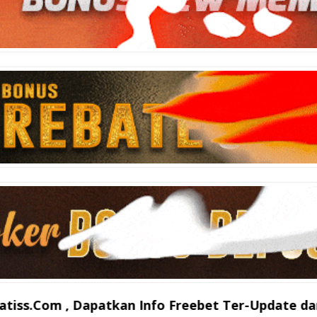
patkan Info Freebet Ter-Update dan Terpercaya S