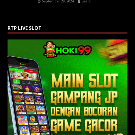
September 29, 2024
user2
RTP LIVE SLOT