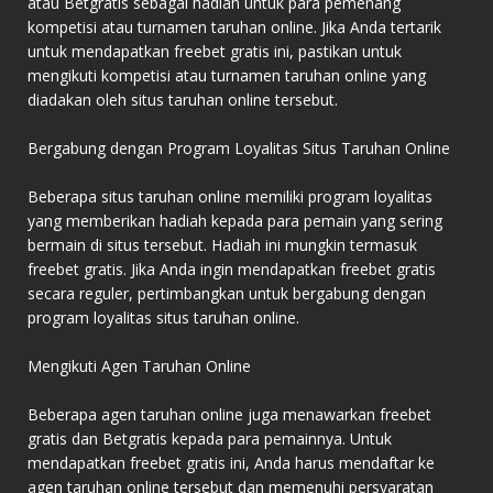
atau Betgratis sebagai hadiah untuk para pemenang
kompetisi atau turnamen taruhan online. Jika Anda tertarik
untuk mendapatkan freebet gratis ini, pastikan untuk
mengikuti kompetisi atau turnamen taruhan online yang
diadakan oleh situs taruhan online tersebut.
Bergabung dengan Program Loyalitas Situs Taruhan Online
Beberapa situs taruhan online memiliki program loyalitas
yang memberikan hadiah kepada para pemain yang sering
bermain di situs tersebut. Hadiah ini mungkin termasuk
freebet gratis. Jika Anda ingin mendapatkan freebet gratis
secara reguler, pertimbangkan untuk bergabung dengan
program loyalitas situs taruhan online.
Mengikuti Agen Taruhan Online
Beberapa agen taruhan online juga menawarkan freebet
gratis dan Betgratis kepada para pemainnya. Untuk
mendapatkan freebet gratis ini, Anda harus mendaftar ke
agen taruhan online tersebut dan memenuhi persyaratan