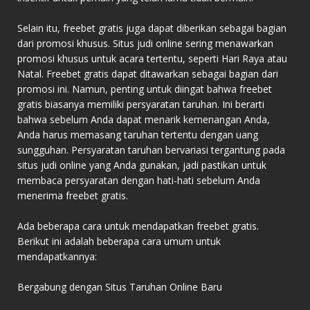
Selain itu, freebet gratis juga dapat diberikan sebagai bagian
dari promosi khusus. Situs judi online sering menawarkan
promosi khusus untuk acara tertentu, seperti Hari Raya atau
Natal. Freebet gratis dapat ditawarkan sebagai bagian dari
promosi ini. Namun, penting untuk diingat bahwa freebet
gratis biasanya memiliki persyaratan taruhan. Ini berarti
bahwa sebelum Anda dapat menarik kemenangan Anda,
Anda harus memasang taruhan tertentu dengan uang
sungguhan. Persyaratan taruhan bervariasi tergantung pada
situs judi online yang Anda gunakan, jadi pastikan untuk
membaca persyaratan dengan hati-hati sebelum Anda
menerima freebet gratis.
Ada beberapa cara untuk mendapatkan freebet gratis.
Berikut ini adalah beberapa cara umum untuk
mendapatkannya:
Bergabung dengan Situs Taruhan Online Baru