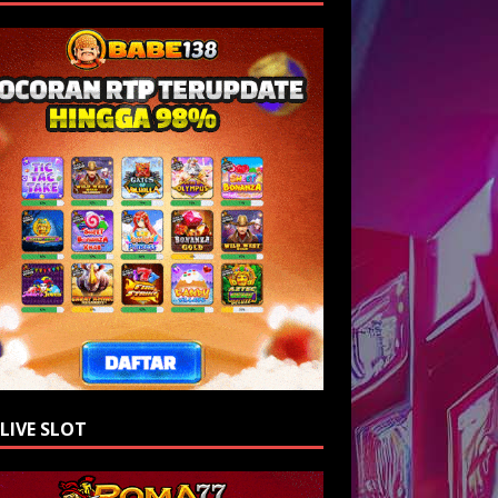
LIVE SLOT