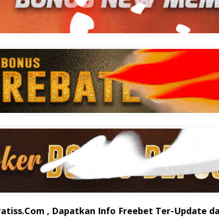
apatkan Info Freebet Ter-Update dan Terpercaya 