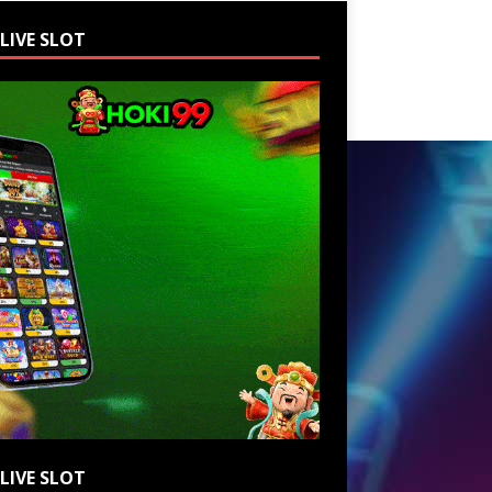
LIVE SLOT
LIVE SLOT