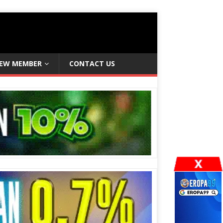
EW MEMBER
CONTACT US