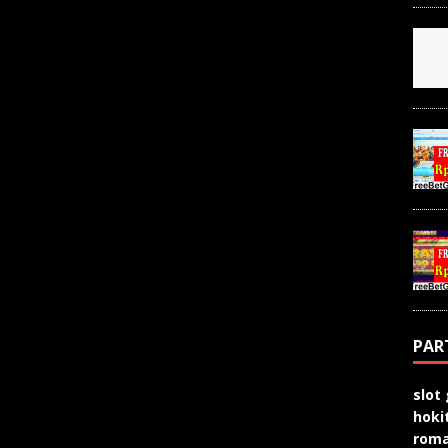
PAR
slot 
hoki
rom