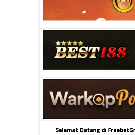
Selamat Datang di FreebetGratiss.Com , D