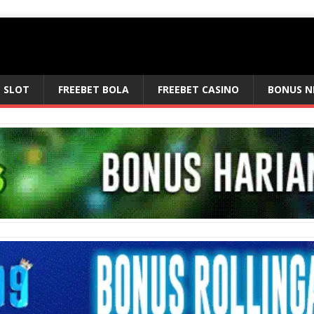
T SLOT
FREEBET BOLA
FREEBET CASINO
BONUS N