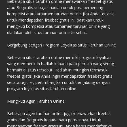
Beberapa situs taruhan online menawarkan freebet gratis
atau Betgratis sebagai hadiah untuk para pemenang
kompetisi atau turnamen taruhan online. Jika Anda tertarik
untuk mendapatkan freebet gratis ini, pastikan untuk
mengikuti kompetisi atau turnamen taruhan online yang
diadakan oleh situs taruhan online tersebut.
Bergabung dengan Program Loyalitas Situs Taruhan Online
Beberapa situs taruhan online memiliki program loyalitas
yang memberikan hadiah kepada para pemain yang sering
bermain di situs tersebut. Hadiah ini mungkin termasuk
freebet gratis. Jika Anda ingin mendapatkan freebet gratis
secara reguler, pertimbangkan untuk bergabung dengan
program loyalitas situs taruhan online.
Mengikuti Agen Taruhan Online
Beberapa agen taruhan online juga menawarkan freebet
gratis dan Betgratis kepada para pemainnya. Untuk
mendapatkan freebet gratis ini, Anda harus mendaftar ke