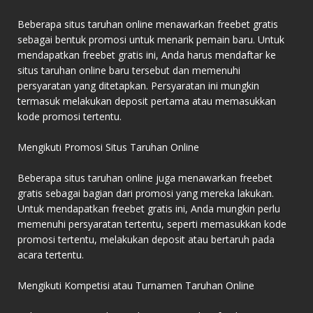
Beberapa situs taruhan online menawarkan freebet gratis
sebagai bentuk promosi untuk menarik pemain baru. Untuk
mendapatkan freebet gratis ini, Anda harus mendaftar ke
situs taruhan online baru tersebut dan memenuhi
persyaratan yang ditetapkan. Persyaratan ini mungkin
termasuk melakukan deposit pertama atau memasukkan
kode promosi tertentu.
Mengikuti Promosi Situs Taruhan Online
Beberapa situs taruhan online juga menawarkan freebet
gratis sebagai bagian dari promosi yang mereka lakukan.
Untuk mendapatkan freebet gratis ini, Anda mungkin perlu
memenuhi persyaratan tertentu, seperti memasukkan kode
promosi tertentu, melakukan deposit atau bertaruh pada
acara tertentu.
Mengikuti Kompetisi atau Turnamen Taruhan Online