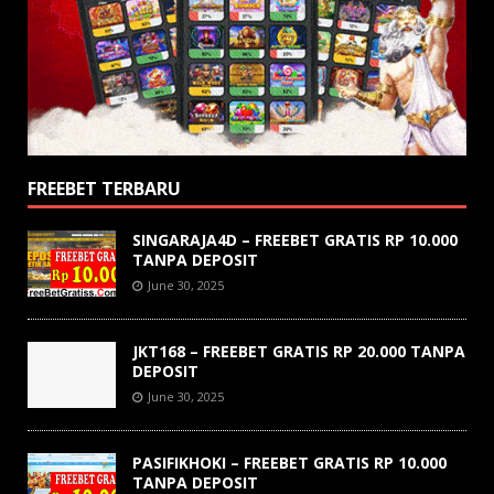
FREEBET TERBARU
SINGARAJA4D – FREEBET GRATIS RP 10.000
TANPA DEPOSIT
June 30, 2025
JKT168 – FREEBET GRATIS RP 20.000 TANPA
DEPOSIT
June 30, 2025
PASIFIKHOKI – FREEBET GRATIS RP 10.000
TANPA DEPOSIT