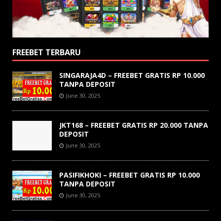
FREEBET TERBARU
SINGARAJA4D – FREEBET GRATIS RP 10.000
TANPA DEPOSIT
June 30, 2025
JKT168 – FREEBET GRATIS RP 20.000 TANPA
DEPOSIT
June 30, 2025
PASIFIKHOKI – FREEBET GRATIS RP 10.000
TANPA DEPOSIT
June 30, 2025