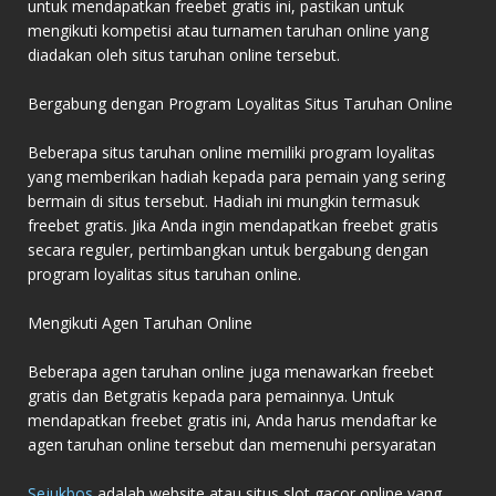
untuk mendapatkan freebet gratis ini, pastikan untuk
mengikuti kompetisi atau turnamen taruhan online yang
diadakan oleh situs taruhan online tersebut.
Bergabung dengan Program Loyalitas Situs Taruhan Online
Beberapa situs taruhan online memiliki program loyalitas
yang memberikan hadiah kepada para pemain yang sering
bermain di situs tersebut. Hadiah ini mungkin termasuk
freebet gratis. Jika Anda ingin mendapatkan freebet gratis
secara reguler, pertimbangkan untuk bergabung dengan
program loyalitas situs taruhan online.
Mengikuti Agen Taruhan Online
Beberapa agen taruhan online juga menawarkan freebet
gratis dan Betgratis kepada para pemainnya. Untuk
mendapatkan freebet gratis ini, Anda harus mendaftar ke
agen taruhan online tersebut dan memenuhi persyaratan
Sejukbos
adalah website atau situs slot gacor online yang