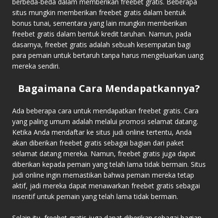
berbeda-beda dalam memberikan freebet gratis. Beberapa
situs mungkin memberikan freebet gratis dalam bentuk
bonus tunai, sementara yang lain mungkin memberikan
freebet gratis dalam bentuk kredit taruhan. Namun, pada
dasarnya, freebet gratis adalah sebuah kesempatan bagi
para pemain untuk bertaruh tanpa harus mengeluarkan uang
mereka sendiri.
Bagaimana Cara Mendapatkannya?
Ada beberapa cara untuk mendapatkan freebet gratis. Cara
yang paling umum adalah melalui promosi selamat datang.
Ketika Anda mendaftar ke situs judi online tertentu, Anda
akan diberikan freebet gratis sebagai bagian dari paket
selamat datang mereka. Namun, freebet gratis juga dapat
diberikan kepada pemain yang telah lama tidak bermain. Situs
judi online ingin memastikan bahwa pemain mereka tetap
aktif, jadi mereka dapat menawarkan freebet gratis sebagai
insentif untuk pemain yang telah lama tidak bermain.
Selain itu, freebet gratis juga dapat diberikan sebagai bagian