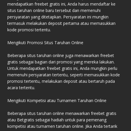
mendapatkan freebet gratis ini, Anda harus mendaftar ke
situs taruhan online baru tersebut dan memenuhi
persyaratan yang ditetapkan. Persyaratan ini mungkin
termasuk melakukan deposit pertama atau memasukkan
kode promosi tertentu.
Mengikuti Promosi Situs Taruhan Online
Beberapa situs taruhan online juga menawarkan freebet
gratis sebagai bagian dari promosi yang mereka lakukan.
Untuk mendapatkan freebet gratis ini, Anda mungkin perlu
memenuhi persyaratan tertentu, seperti memasukkan kode
promosi tertentu, melakukan deposit atau bertaruh pada
acara tertentu.
Mengikuti Kompetisi atau Turnamen Taruhan Online
Beberapa situs taruhan online menawarkan freebet gratis
atau Betgratis sebagai hadiah untuk para pemenang
kompetisi atau turnamen taruhan online. Jika Anda tertarik