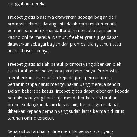
sungguhan mereka.
Freebet gratis biasanya ditawarkan sebagai bagian dari
promosi selamat datang. Ini adalah cara untuk menarik
pemain baru untuk mendaftar dan mencoba permainan
kasino online mereka. Namun, freebet gratis juga dapat
ditawarkan sebagai bagian dari promosi ulang tahun atau
acara khusus lainnya.
Freebet gratis adalah bentuk promosi yang diberikan oleh
situs taruhan online kepada para pemainnya. Promosi ini
memberikan kesempatan kepada para pemain untuk
bertaruh tanpa harus menggunakan uang mereka sendiri.
Dalam beberapa kasus, freebet gratis dapat diberikan kepada
pemain baru yang baru saja mendaftar ke situs taruhan
online, sedangkan dalam kasus lain, freebet gratis dapat
diberikan kepada pemain yang sudah lama bermain di situs
taruhan online tersebut.
Setiap situs taruhan online memiliki persyaratan yang