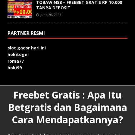
TOBAWIN88 – FREEBET GRATIS RP 10.000
TANPA DEPOSIT
June 30, 2025
PARTNER RESMI
slot gacor hari ini
hokitogel
roma77
hoki99
Freebet Gratis : Apa Itu
Betgratis dan Bagaimana
Cara Mendapatkannya?