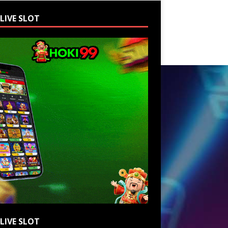
LIVE SLOT
LIVE SLOT