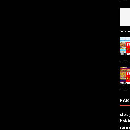
PAR
slot 
hoki
rom