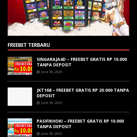
FREEBET TERBARU
SINGARAJA4D – FREEBET GRATIS RP 10.000
TANPA DEPOSIT
June 30, 2025
JKT168 – FREEBET GRATIS RP 20.000 TANPA
DEPOSIT
June 30, 2025
PASIFIKHOKI – FREEBET GRATIS RP 10.000
TANPA DEPOSIT
June 30, 2025