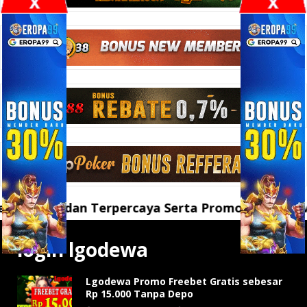
ate dan Terpercaya Serta Promo - Promo Menarik D
login lgodewa
Lgodewa Promo Freebet Gratis sebesar
Rp 15.000 Tanpa Depo