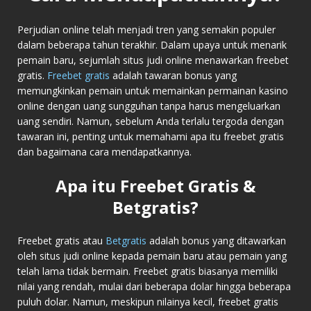
Perjudian online telah menjadi tren yang semakin populer
dalam beberapa tahun terakhir. Dalam upaya untuk menarik
pemain baru, sejumlah situs judi online menawarkan freebet
gratis.
Freebet gratis
adalah tawaran bonus yang
memungkinkan pemain untuk memainkan permainan kasino
online dengan uang sungguhan tanpa harus mengeluarkan
uang sendiri. Namun, sebelum Anda terlalu tergoda dengan
tawaran ini, penting untuk memahami apa itu freebet gratis
dan bagaimana cara mendapatkannya.
Apa itu Freebet Gratis &
Betgratis?
Freebet gratis atau
Betgratis
adalah bonus yang ditawarkan
oleh situs judi online kepada pemain baru atau pemain yang
telah lama tidak bermain. Freebet gratis biasanya memiliki
nilai yang rendah, mulai dari beberapa dolar hingga beberapa
puluh dolar. Namun, meskipun nilainya kecil, freebet gratis