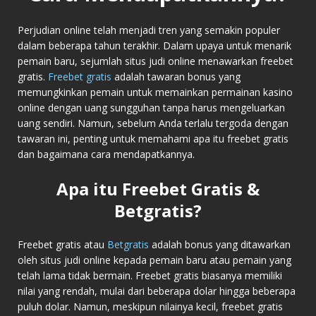
Perjudian online telah menjadi tren yang semakin populer
dalam beberapa tahun terakhir. Dalam upaya untuk menarik
pemain baru, sejumlah situs judi online menawarkan freebet
gratis.
Freebet gratis
adalah tawaran bonus yang
memungkinkan pemain untuk memainkan permainan kasino
online dengan uang sungguhan tanpa harus mengeluarkan
uang sendiri. Namun, sebelum Anda terlalu tergoda dengan
tawaran ini, penting untuk memahami apa itu freebet gratis
dan bagaimana cara mendapatkannya.
Apa itu Freebet Gratis &
Betgratis?
Freebet gratis atau
Betgratis
adalah bonus yang ditawarkan
oleh situs judi online kepada pemain baru atau pemain yang
telah lama tidak bermain. Freebet gratis biasanya memiliki
nilai yang rendah, mulai dari beberapa dolar hingga beberapa
puluh dolar. Namun, meskipun nilainya kecil, freebet gratis