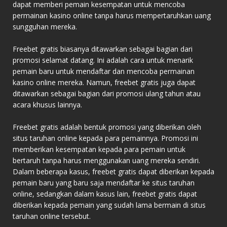
dapat memberi pemain kesempatan untuk mencoba
permainan kasino online tanpa harus mempertaruhkan uang
sungguhan mereka.
Freebet gratis biasanya ditawarkan sebagai bagian dari
promosi selamat datang. Ini adalah cara untuk menarik
pemain baru untuk mendaftar dan mencoba permainan
kasino online mereka. Namun, freebet gratis juga dapat
ditawarkan sebagai bagian dari promosi ulang tahun atau
acara khusus lainnya.
Freebet gratis adalah bentuk promosi yang diberikan oleh
situs taruhan online kepada para pemainnya. Promosi ini
memberikan kesempatan kepada para pemain untuk
bertaruh tanpa harus menggunakan uang mereka sendiri.
Dalam beberapa kasus, freebet gratis dapat diberikan kepada
pemain baru yang baru saja mendaftar ke situs taruhan
online, sedangkan dalam kasus lain, freebet gratis dapat
diberikan kepada pemain yang sudah lama bermain di situs
taruhan online tersebut.