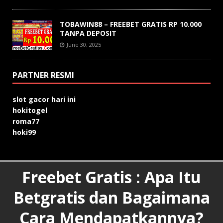
TOBAWIN88 – FREEBET GRATIS RP 10.000
TANPA DEPOSIT
June 30, 2025
PARTNER RESMI
slot gacor hari ini
hokitogel
roma77
hoki99
Freebet Gratis : Apa Itu
Betgratis dan Bagaimana
Cara Mendapatkannya?