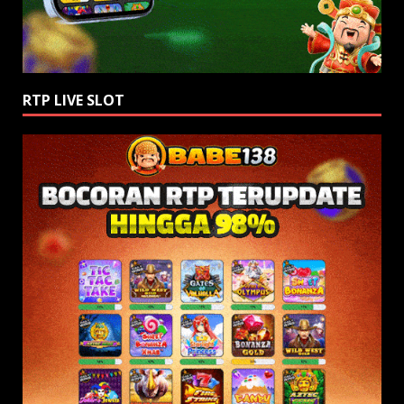
RTP LIVE SLOT