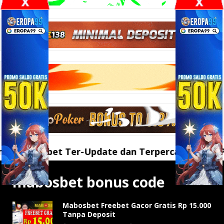
Freebet Ter-Update dan Terpercaya Serta Promo -
mabosbet bonus code
Mabosbet Freebet Gacor Gratis Rp 15.000
Tanpa Deposit