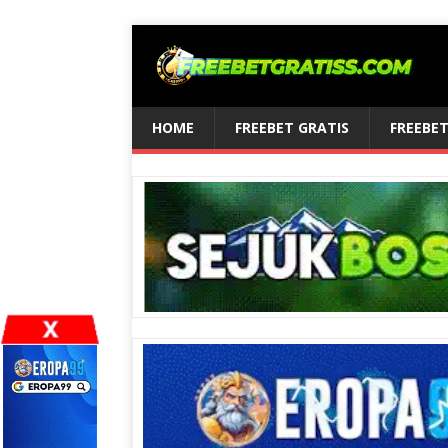
HOME
FREEBET GRATIS
FREEBE