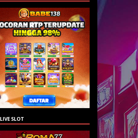
LIVE SLOT