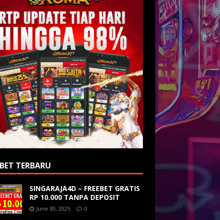
EBET TERBARU
SINGARAJA4D – FREEBET GRATIS
RP 10.000 TANPA DEPOSIT
June 30, 2025
0