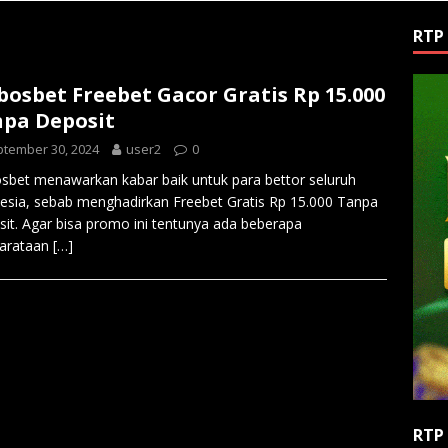
RTP 
osbet Freebet Gacor Gratis Rp 15.000
pa Deposit
tember 30, 2024
user2
0
bet menawarkan kabar baik untuk para bettor seluruh
esia, sebab menghadirkan Freebet Gratis Rp 15.000 Tanpa
it. Agar bisa promo ini tentunya ada beberapa
yarataan
[…]
RTP 