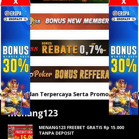
te dan Terpercaya Serta Promo - Promo Menarik D
menang123
MENANG123 FREEBET GRATIS Rp 15.000
TANPA DEPOSIT