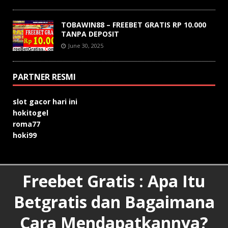
TOBAWIN88 – FREEBET GRATIS RP 10.000
TANPA DEPOSIT
June 30, 2025
PARTNER RESMI
slot gacor hari ini
hokitogel
roma77
hoki99
Freebet Gratis : Apa Itu
Betgratis dan Bagaimana
Cara Mendapatkannya?