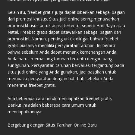
Selain itu, freebet gratis juga dapat diberikan sebagai bagian
dari promosi khusus. Situs judi online sering menawarkan
promosi khusus untuk acara tertentu, seperti Hari Raya atau
Natal. Freebet gratis dapat ditawarkan sebagai bagian dari
promosi ini. Namun, penting untuk diingat bahwa freebet
gratis biasanya memiliki persyaratan taruhan. Ini berarti
bahwa sebelum Anda dapat menarik kemenangan Anda,
Anda harus memasang taruhan tertentu dengan uang
sungguhan. Persyaratan taruhan bervariasi tergantung pada
situs judi online yang Anda gunakan, jadi pastikan untuk
membaca persyaratan dengan hati-hati sebelum Anda
menerima freebet gratis.
Ada beberapa cara untuk mendapatkan freebet gratis.
Berikut ini adalah beberapa cara umum untuk
mendapatkannya:
Bergabung dengan Situs Taruhan Online Baru