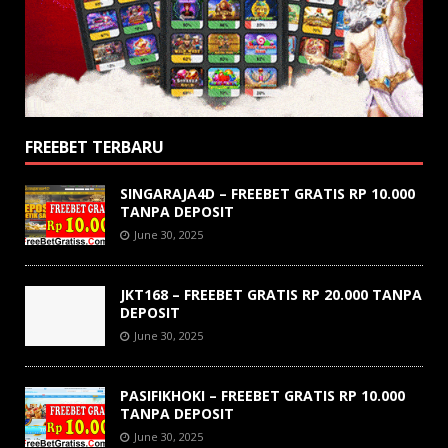
FREEBET TERBARU
SINGARAJA4D – FREEBET GRATIS RP 10.000
TANPA DEPOSIT
June 30, 2025
JKT168 – FREEBET GRATIS RP 20.000 TANPA
DEPOSIT
June 30, 2025
PASIFIKHOKI – FREEBET GRATIS RP 10.000
TANPA DEPOSIT
June 30, 2025