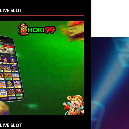
LIVE SLOT
LIVE SLOT