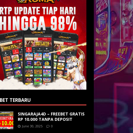
EBET TERBARU
SINGARAJA4D – FREEBET GRATIS
RP 10.000 TANPA DEPOSIT
June 30, 2025
0