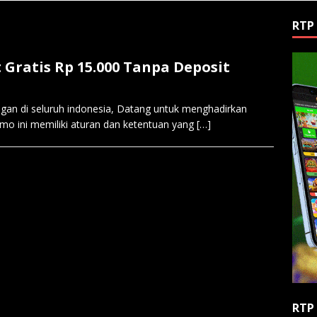
RTP 
 Gratis Rp 15.000 Tanpa Deposit
gan di seluruh indonesia, Datang untuk menghadirkan
omo ini memiliki aturan dan ketentuan yang
[…]
RTP 