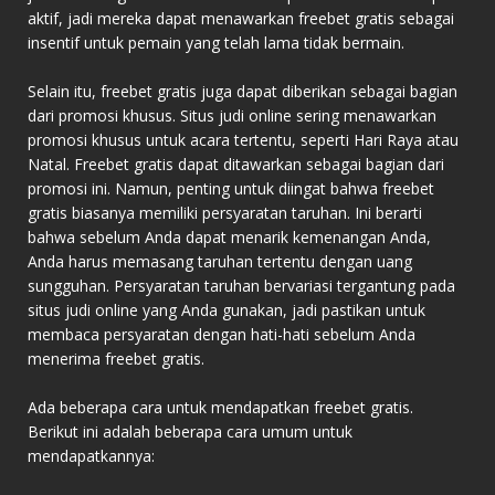
aktif, jadi mereka dapat menawarkan freebet gratis sebagai
insentif untuk pemain yang telah lama tidak bermain.
Selain itu, freebet gratis juga dapat diberikan sebagai bagian
dari promosi khusus. Situs judi online sering menawarkan
promosi khusus untuk acara tertentu, seperti Hari Raya atau
Natal. Freebet gratis dapat ditawarkan sebagai bagian dari
promosi ini. Namun, penting untuk diingat bahwa freebet
gratis biasanya memiliki persyaratan taruhan. Ini berarti
bahwa sebelum Anda dapat menarik kemenangan Anda,
Anda harus memasang taruhan tertentu dengan uang
sungguhan. Persyaratan taruhan bervariasi tergantung pada
situs judi online yang Anda gunakan, jadi pastikan untuk
membaca persyaratan dengan hati-hati sebelum Anda
menerima freebet gratis.
Ada beberapa cara untuk mendapatkan freebet gratis.
Berikut ini adalah beberapa cara umum untuk
mendapatkannya: