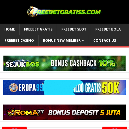
HOME
FREEBET GRATIS
FREEBET SLOT
FREEBET BOLA
FREEBET CASINO
BONUS NEW MEMBER
CONTACT US