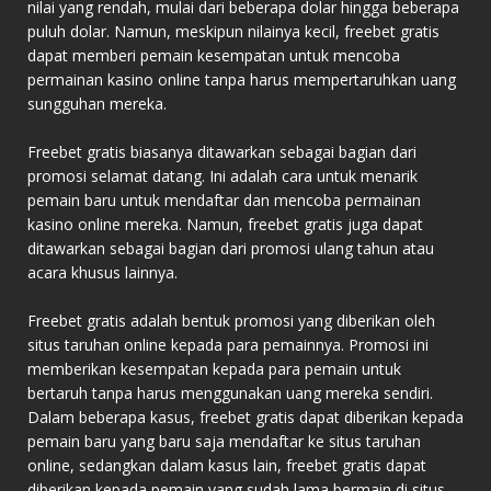
nilai yang rendah, mulai dari beberapa dolar hingga beberapa
puluh dolar. Namun, meskipun nilainya kecil, freebet gratis
dapat memberi pemain kesempatan untuk mencoba
permainan kasino online tanpa harus mempertaruhkan uang
sungguhan mereka.
Freebet gratis biasanya ditawarkan sebagai bagian dari
promosi selamat datang. Ini adalah cara untuk menarik
pemain baru untuk mendaftar dan mencoba permainan
kasino online mereka. Namun, freebet gratis juga dapat
ditawarkan sebagai bagian dari promosi ulang tahun atau
acara khusus lainnya.
Freebet gratis adalah bentuk promosi yang diberikan oleh
situs taruhan online kepada para pemainnya. Promosi ini
memberikan kesempatan kepada para pemain untuk
bertaruh tanpa harus menggunakan uang mereka sendiri.
Dalam beberapa kasus, freebet gratis dapat diberikan kepada
pemain baru yang baru saja mendaftar ke situs taruhan
online, sedangkan dalam kasus lain, freebet gratis dapat
diberikan kepada pemain yang sudah lama bermain di situs