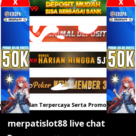
ate dan Terpercaya Serta Promo - Promo Menarik D
merpatislot88 live chat