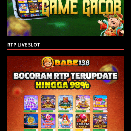
RTP LIVE SLOT