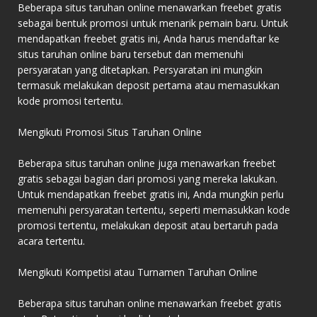
Beberapa situs taruhan online menawarkan freebet gratis
sebagai bentuk promosi untuk menarik pemain baru. Untuk
mendapatkan freebet gratis ini, Anda harus mendaftar ke
situs taruhan online baru tersebut dan memenuhi
persyaratan yang ditetapkan. Persyaratan ini mungkin
termasuk melakukan deposit pertama atau memasukkan
kode promosi tertentu.
Mengikuti Promosi Situs Taruhan Online
Beberapa situs taruhan online juga menawarkan freebet
gratis sebagai bagian dari promosi yang mereka lakukan.
Untuk mendapatkan freebet gratis ini, Anda mungkin perlu
memenuhi persyaratan tertentu, seperti memasukkan kode
promosi tertentu, melakukan deposit atau bertaruh pada
acara tertentu.
Mengikuti Kompetisi atau Turnamen Taruhan Online
Beberapa situs taruhan online menawarkan freebet gratis