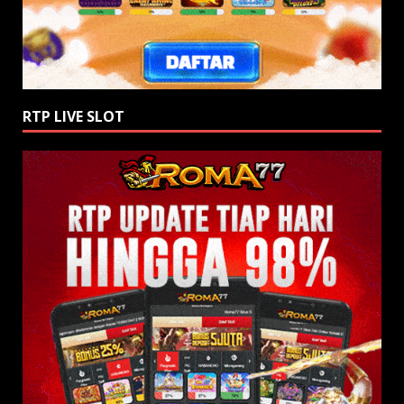
RTP LIVE SLOT