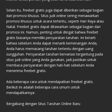
Selain itu, freebet gratis juga dapat diberikan sebagai bagian
dari promosi khusus. Situs judi online sering menawarkan
promosi khusus untuk acara tertentu, seperti Hari Raya atau
Natal. Freebet gratis dapat ditawarkan sebagai bagian dari
promosi ini. Namun, penting untuk diingat bahwa freebet
gratis biasanya memiliki persyaratan taruhan. Ini berarti
bahwa sebelum Anda dapat menarik kemenangan Anda,
Anda harus memasang taruhan tertentu dengan uang
sungguhan. Persyaratan taruhan bervariasi tergantung pada
situs judi online yang Anda gunakan, jadi pastikan untuk
membaca persyaratan dengan hati-hati sebelum Anda
menerima freebet gratis.
Ada beberapa cara untuk mendapatkan freebet gratis.
Berikut ini adalah beberapa cara umum untuk
mendapatkannya:
Bergabung dengan Situs Taruhan Online Baru