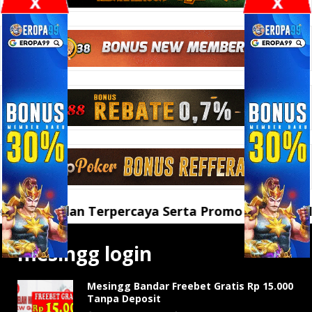
te dan Terpercaya Serta Promo - Promo Menarik D
mesingg login
Mesingg Bandar Freebet Gratis Rp 15.000
Tanpa Deposit