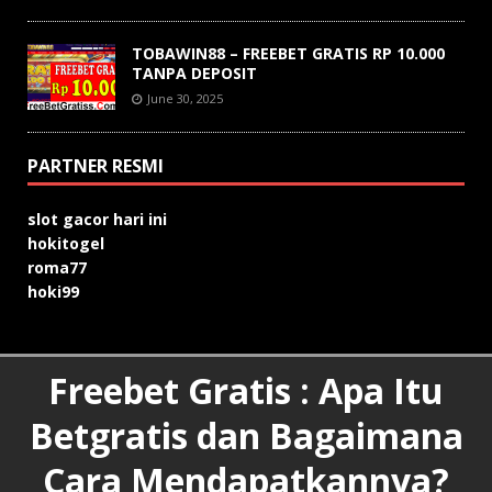
TOBAWIN88 – FREEBET GRATIS RP 10.000
TANPA DEPOSIT
June 30, 2025
PARTNER RESMI
slot gacor hari ini
hokitogel
roma77
hoki99
Freebet Gratis : Apa Itu
Betgratis dan Bagaimana
Cara Mendapatkannya?