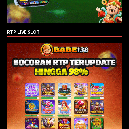
RTP LIVE SLOT