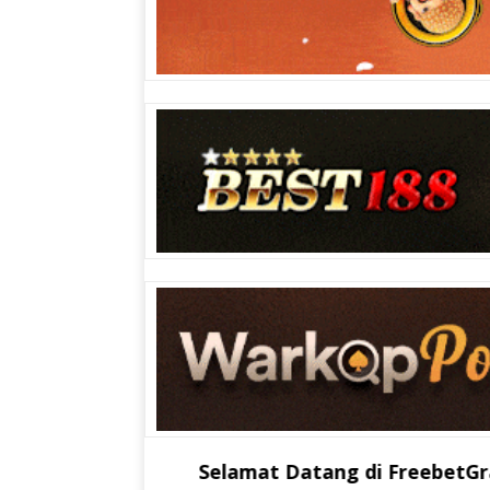
Selamat Datang di FreebetGratiss.Com , Da