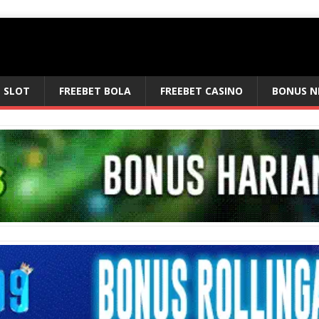
T SLOT
FREEBET BOLA
FREEBET CASINO
BONUS N