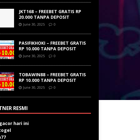
JKT168 – FREEBET GRATIS RP
20.000 TANPA DEPOSIT
June 30, 2025
0
PASIFIKHOKI – FREEBET GRATIS
RP 10.000 TANPA DEPOSIT
June 30, 2025
0
TOBAWIN88 – FREEBET GRATIS
RP 10.000 TANPA DEPOSIT
June 30, 2025
0
TNER RESMI
gacor hari ini
togel
a77