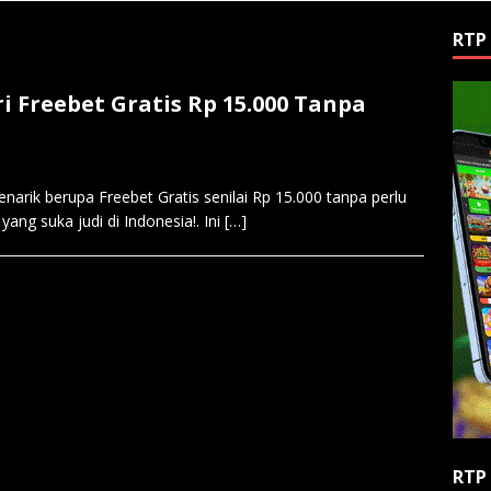
RTP 
i Freebet Gratis Rp 15.000 Tanpa
ik berupa Freebet Gratis senilai Rp 15.000 tanpa perlu
yang suka judi di Indonesia!. Ini
[…]
RTP 