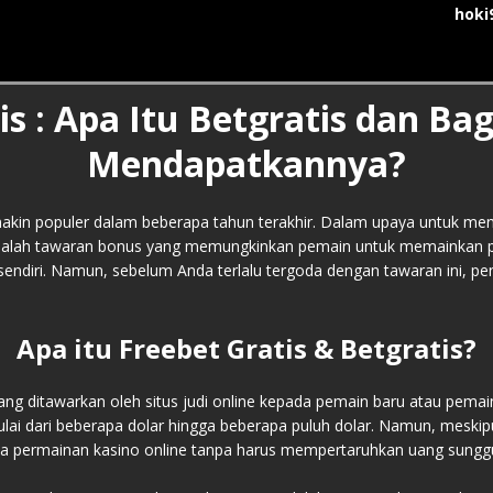
hoki
is : Apa Itu Betgratis dan B
Mendapatkannya?
makin populer dalam beberapa tahun terakhir. Dalam upaya untuk mena
alah tawaran bonus yang memungkinkan pemain untuk memainkan p
ndiri. Namun, sebelum Anda terlalu tergoda dengan tawaran ini, pen
Apa itu Freebet Gratis & Betgratis?
ng ditawarkan oleh situs judi online kepada pemain baru atau pemain
ulai dari beberapa dolar hingga beberapa puluh dolar. Namun, meskipun
 permainan kasino online tanpa harus mempertaruhkan uang sungg