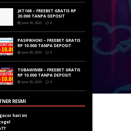
JKT168 – FREEBET GRATIS RP
20.000 TANPA DEPOSIT
June 30, 2025
0
PASIFIKHOKI – FREEBET GRATIS
RP 10.000 TANPA DEPOSIT
June 30, 2025
0
TOBAWIN88 – FREEBET GRATIS
RP 10.000 TANPA DEPOSIT
June 30, 2025
0
TNER RESMI
gacor hari ini
togel
a77