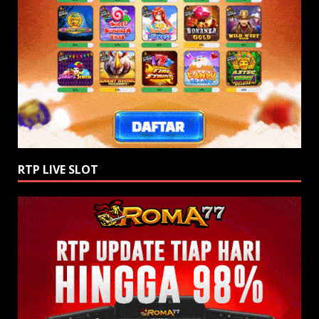
RTP LIVE SLOT