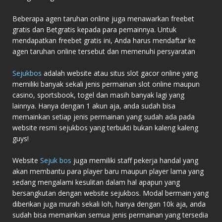
Beberapa agen taruhan online juga menawarkan freebet
gratis dan Betgratis kepada para pemainnya. Untuk
mendapatkan freebet gratis ini, Anda harus mendaftar ke
agen taruhan online tersebut dan memenuhi persyaratan
Sejukbos
adalah website atau situs slot gacor online yang
memiliki banyak sekali jenis permainan slot online maupun
casino, sportsbook, togel dan masih banyak lagi yang
lainnya. Hanya dengan 1 akun aja, anda sudah bisa
memainkan setiap jenis permainan yang sudah ada pada
website resmi sejukbos yang terbukti bukan kaleng kaleng
guys!
Website
Sejuk bos
juga memiliki staff pekerja handal yang
akan membantu para player baru maupun player lama yang
sedang mengalami kesulitan dalam hal apapun yang
bersangkutan dengan website sejukbos. Modal bermain yang
diberikan juga murah sekali loh, hanya dengan 10k aja, anda
sudah bisa memainkan semua jenis permainan yang tersedia