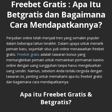
Freebet Gratis : Apa Itu
Betgratis dan Bagaimana
Cara Mendapatkannya?
Perjudian online telah menjadi tren yang semakin populer
dalam beberapa tahun terakhir. Dalam upaya untuk menarik
pemain baru, sejumlah situs judi online menawarkan freebet
gratis.
Freebet gratis
adalah tawaran bonus yang
memungkinkan pemain untuk memainkan permainan kasino
online dengan uang sungguhan tanpa harus mengeluarkan
uang sendiri. Namun, sebelum Anda terlalu tergoda dengan
tawaran ini, penting untuk memahami apa itu freebet gratis
dan bagaimana cara mendapatkannya.
Apa itu Freebet Gratis &
Betgratis?