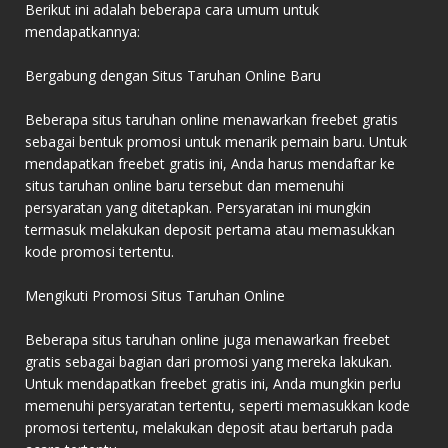
Berikut ini adalah beberapa cara umum untuk
mendapatkannya:
Bergabung dengan Situs Taruhan Online Baru
Beberapa situs taruhan online menawarkan freebet gratis
sebagai bentuk promosi untuk menarik pemain baru. Untuk
mendapatkan freebet gratis ini, Anda harus mendaftar ke
situs taruhan online baru tersebut dan memenuhi
persyaratan yang ditetapkan. Persyaratan ini mungkin
termasuk melakukan deposit pertama atau memasukkan
kode promosi tertentu.
Mengikuti Promosi Situs Taruhan Online
Beberapa situs taruhan online juga menawarkan freebet
gratis sebagai bagian dari promosi yang mereka lakukan.
Untuk mendapatkan freebet gratis ini, Anda mungkin perlu
memenuhi persyaratan tertentu, seperti memasukkan kode
promosi tertentu, melakukan deposit atau bertaruh pada