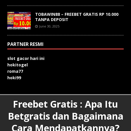
TOBAWIN88 – FREEBET GRATIS RP 10.000
TANPA DEPOSIT
June 30, 2025
PARTNER RESMI
slot gacor hari ini
hokitogel
roma77
hoki99
Freebet Gratis : Apa Itu
Betgratis dan Bagaimana
Cara Mendapatkannya?