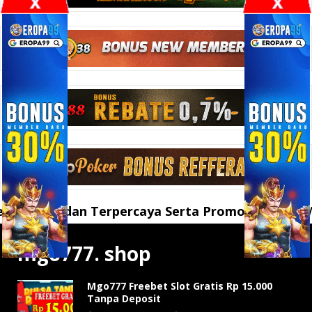
ate dan Terpercaya Serta Promo - Promo Menarik D
mgo777. shop
Mgo777 Freebet Slot Gratis Rp 15.000
Tanpa Deposit