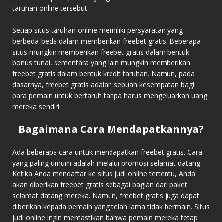
taruhan online tersebut.
Setiap situs taruhan online memiliki persyaratan yang
berbeda-beda dalam memberikan freebet gratis. Beberapa
situs mungkin memberikan freebet gratis dalam bentuk
bonus tunai, sementara yang lain mungkin memberikan
freebet gratis dalam bentuk kredit taruhan. Namun, pada
dasarnya, freebet gratis adalah sebuah kesempatan bagi
para pemain untuk bertaruh tanpa harus mengeluarkan uang
mereka sendiri.
Bagaimana Cara Mendapatkannya?
Ada beberapa cara untuk mendapatkan freebet gratis. Cara
yang paling umum adalah melalui promosi selamat datang.
Ketika Anda mendaftar ke situs judi online tertentu, Anda
akan diberikan freebet gratis sebagai bagian dari paket
selamat datang mereka. Namun, freebet gratis juga dapat
diberikan kepada pemain yang telah lama tidak bermain. Situs
judi online ingin memastikan bahwa pemain mereka tetap