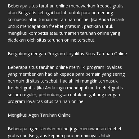
Beberapa situs taruhan online menawarkan freebet gratis
atau Betgratis sebagai hadiah untuk para pemenang
kompetisi atau turnamen taruhan online. Jika Anda tertarik
untuk mendapatkan freebet gratis ini, pastikan untuk
mengikuti kompetisi atau turnamen taruhan online yang
diadakan oleh situs taruhan online tersebut.
Bergabung dengan Program Loyalitas Situs Taruhan Online
Beberapa situs taruhan online memiliki program loyalitas
yang memberikan hadiah kepada para pemain yang sering
bermain di situs tersebut. Hadiah ini mungkin termasuk
freebet gratis. Jika Anda ingin mendapatkan freebet gratis
secara reguler, pertimbangkan untuk bergabung dengan
program loyalitas situs taruhan online.
Mengikuti Agen Taruhan Online
Beberapa agen taruhan online juga menawarkan freebet
gratis dan Betgratis kepada para pemainnya. Untuk