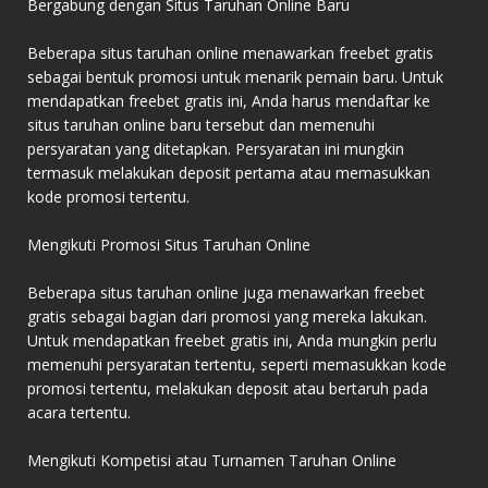
Bergabung dengan Situs Taruhan Online Baru
Beberapa situs taruhan online menawarkan freebet gratis
sebagai bentuk promosi untuk menarik pemain baru. Untuk
mendapatkan freebet gratis ini, Anda harus mendaftar ke
situs taruhan online baru tersebut dan memenuhi
persyaratan yang ditetapkan. Persyaratan ini mungkin
termasuk melakukan deposit pertama atau memasukkan
kode promosi tertentu.
Mengikuti Promosi Situs Taruhan Online
Beberapa situs taruhan online juga menawarkan freebet
gratis sebagai bagian dari promosi yang mereka lakukan.
Untuk mendapatkan freebet gratis ini, Anda mungkin perlu
memenuhi persyaratan tertentu, seperti memasukkan kode
promosi tertentu, melakukan deposit atau bertaruh pada
acara tertentu.
Mengikuti Kompetisi atau Turnamen Taruhan Online