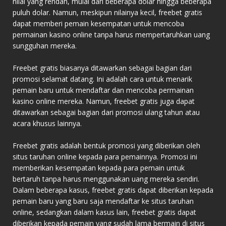
nilai yang rendah, mulai dari beberapa dolar hingga beberapa
puluh dolar. Namun, meskipun nilainya kecil, freebet gratis
dapat memberi pemain kesempatan untuk mencoba
permainan kasino online tanpa harus mempertaruhkan uang
sungguhan mereka.
Freebet gratis biasanya ditawarkan sebagai bagian dari
promosi selamat datang. Ini adalah cara untuk menarik
pemain baru untuk mendaftar dan mencoba permainan
kasino online mereka. Namun, freebet gratis juga dapat
ditawarkan sebagai bagian dari promosi ulang tahun atau
acara khusus lainnya.
Freebet gratis adalah bentuk promosi yang diberikan oleh
situs taruhan online kepada para pemainnya. Promosi ini
memberikan kesempatan kepada para pemain untuk
bertaruh tanpa harus menggunakan uang mereka sendiri.
Dalam beberapa kasus, freebet gratis dapat diberikan kepada
pemain baru yang baru saja mendaftar ke situs taruhan
online, sedangkan dalam kasus lain, freebet gratis dapat
diberikan kepada pemain yang sudah lama bermain di situs