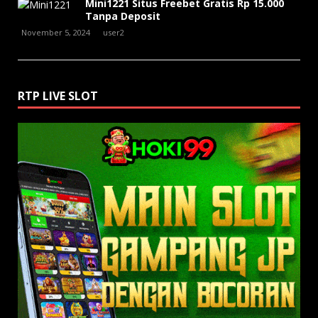
Mini1221 Situs Freebet Gratis Rp 15.000
Tanpa Deposit
November 5, 2024
user2
RTP LIVE SLOT