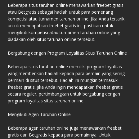
Beberapa situs taruhan online menawarkan freebet gratis
atau Betgratis sebagai hadiah untuk para pemenang
kompetisi atau turnamen taruhan online. Jika Anda tertarik
untuk mendapatkan freebet gratis ini, pastikan untuk
mengikuti kompetisi atau turnamen taruhan online yang
diadakan oleh situs taruhan online tersebut.
Bergabung dengan Program Loyalitas Situs Taruhan Online
Beberapa situs taruhan online memiliki program loyalitas
yang memberikan hadiah kepada para pemain yang sering
bermain di situs tersebut. Hadiah ini mungkin termasuk
freebet gratis. Jika Anda ingin mendapatkan freebet gratis
secara reguler, pertimbangkan untuk bergabung dengan
program loyalitas situs taruhan online.
Mengikuti Agen Taruhan Online
Beberapa agen taruhan online juga menawarkan freebet
gratis dan Betgratis kepada para pemainnya. Untuk