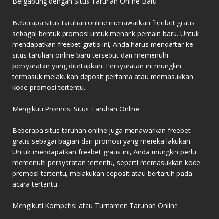
Bergabung dengan Situs Taruhan Online Baru
Beberapa situs taruhan online menawarkan freebet gratis
sebagai bentuk promosi untuk menarik pemain baru. Untuk
mendapatkan freebet gratis ini, Anda harus mendaftar ke
situs taruhan online baru tersebut dan memenuhi
persyaratan yang ditetapkan. Persyaratan ini mungkin
termasuk melakukan deposit pertama atau memasukkan
kode promosi tertentu.
Mengikuti Promosi Situs Taruhan Online
Beberapa situs taruhan online juga menawarkan freebet
gratis sebagai bagian dari promosi yang mereka lakukan.
Untuk mendapatkan freebet gratis ini, Anda mungkin perlu
memenuhi persyaratan tertentu, seperti memasukkan kode
promosi tertentu, melakukan deposit atau bertaruh pada
acara tertentu.
Mengikuti Kompetisi atau Turnamen Taruhan Online