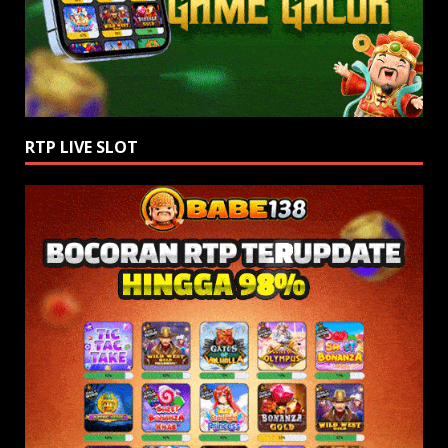
RTP LIVE SLOT