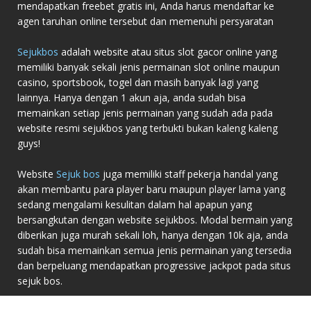
mendapatkan freebet gratis ini, Anda harus mendaftar ke
agen taruhan online tersebut dan memenuhi persyaratan
Sejukbos
adalah website atau situs slot gacor online yang
memiliki banyak sekali jenis permainan slot online maupun
casino, sportsbook, togel dan masih banyak lagi yang
lainnya. Hanya dengan 1 akun aja, anda sudah bisa
memainkan setiap jenis permainan yang sudah ada pada
website resmi sejukbos yang terbukti bukan kaleng kaleng
guys!
Website
Sejuk bos
juga memiliki staff pekerja handal yang
akan membantu para player baru maupun player lama yang
sedang mengalami kesulitan dalam hal apapun yang
bersangkutan dengan website sejukbos. Modal bermain yang
diberikan juga murah sekali loh, hanya dengan 10k aja, anda
sudah bisa memainkan semua jenis permainan yang tersedia
dan berpeluang mendapatkan progressive jackpot pada situs
sejuk bos.