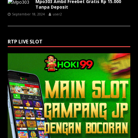
Mpo303 Ambil Freebet Gratis Rp 15.000
Tanpa Deposit
September 18, 2024
user2
RTP LIVE SLOT