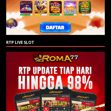
RTP LIVE SLOT