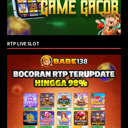
RTP LIVE SLOT