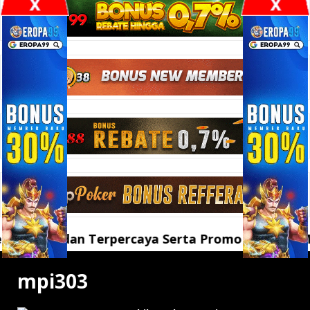
te dan Terpercaya Serta Promo - Promo Menarik D
mpi303