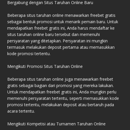
Bergabung dengan Situs Taruhan Online Baru
Beberapa situs taruhan online menawarkan freebet gratis
sebagai bentuk promosi untuk menarik pemain baru. Untuk
mendapatkan freebet gratis ini, Anda harus mendaftar ke
situs taruhan online baru tersebut dan memenuhi
persyaratan yang ditetapkan. Persyaratan ini mungkin
termasuk melakukan deposit pertama atau memasukkan
kode promosi tertentu.
Mengikuti Promosi Situs Taruhan Online
Beberapa situs taruhan online juga menawarkan freebet
gratis sebagai bagian dari promosi yang mereka lakukan.
Untuk mendapatkan freebet gratis ini, Anda mungkin perlu
memenuhi persyaratan tertentu, seperti memasukkan kode
promosi tertentu, melakukan deposit atau bertaruh pada
acara tertentu.
Mengikuti Kompetisi atau Turnamen Taruhan Online