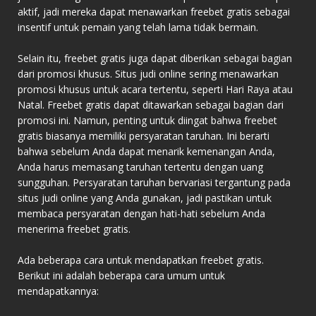
aktif, jadi mereka dapat menawarkan freebet gratis sebagai
insentif untuk pemain yang telah lama tidak bermain.
Selain itu, freebet gratis juga dapat diberikan sebagai bagian
dari promosi khusus. Situs judi online sering menawarkan
promosi khusus untuk acara tertentu, seperti Hari Raya atau
Natal. Freebet gratis dapat ditawarkan sebagai bagian dari
promosi ini. Namun, penting untuk diingat bahwa freebet
gratis biasanya memiliki persyaratan taruhan. Ini berarti
bahwa sebelum Anda dapat menarik kemenangan Anda,
Anda harus memasang taruhan tertentu dengan uang
sungguhan. Persyaratan taruhan bervariasi tergantung pada
situs judi online yang Anda gunakan, jadi pastikan untuk
membaca persyaratan dengan hati-hati sebelum Anda
menerima freebet gratis.
Ada beberapa cara untuk mendapatkan freebet gratis.
Berikut ini adalah beberapa cara umum untuk
mendapatkannya: