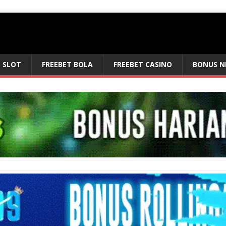
T SLOT
FREEBET BOLA
FREEBET CASINO
BONUS N