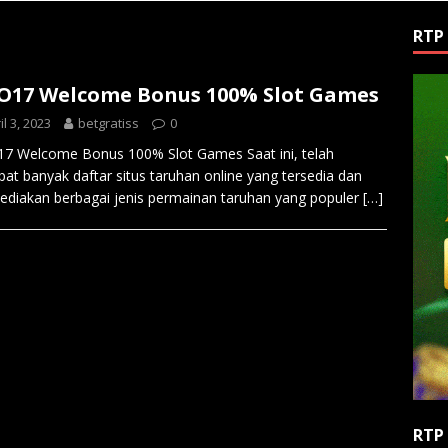
RTP 
17 Welcome Bonus 100% Slot Games
il 3, 2023
betgratiss
0
7 Welcome Bonus 100% Slot Games Saat ini, telah
pat banyak daftar situs taruhan online yang tersedia dan
diakan berbagai jenis permainan taruhan yang populer
[…]
RTP 