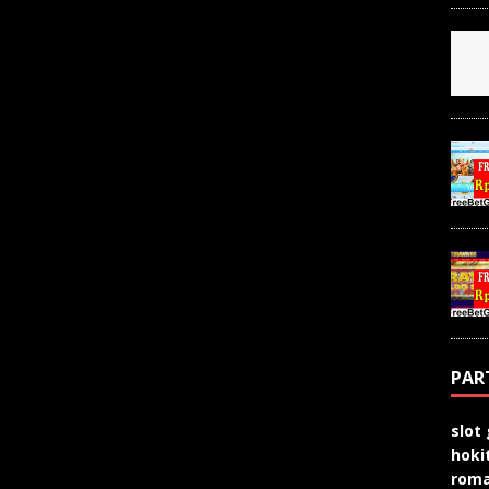
PAR
slot 
hoki
rom