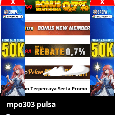
te dan Terpercaya Serta Promo - Promo Menarik Da
mpo303 pulsa