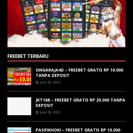
FREEBET TERBARU
SINGARAJA4D – FREEBET GRATIS RP 10.000
TANPA DEPOSIT
June 30, 2025
JKT168 – FREEBET GRATIS RP 20.000 TANPA
DEPOSIT
June 30, 2025
PASIFIKHOKI – FREEBET GRATIS RP 10.000