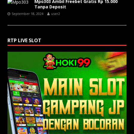
Mpo303 Ambil Freebet Gratis Rp 15.000
Tanpa Deposit
September 18, 2024
user2
RTP LIVE SLOT