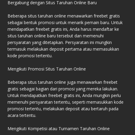
Bergabung dengan Situs Taruhan Online Baru
Beberapa situs taruhan online menawarkan freebet gratis
sebagai bentuk promosi untuk menarik pemain baru. Untuk
mendapatkan freebet gratis ini, Anda harus mendaftar ke
situs taruhan online baru tersebut dan memenuhi
persyaratan yang ditetapkan. Persyaratan ini mungkin
termasuk melakukan deposit pertama atau memasukkan
kode promosi tertentu.
Mengikuti Promosi Situs Taruhan Online
Beberapa situs taruhan online juga menawarkan freebet
gratis sebagai bagian dari promosi yang mereka lakukan.
Untuk mendapatkan freebet gratis ini, Anda mungkin perlu
memenuhi persyaratan tertentu, seperti memasukkan kode
promosi tertentu, melakukan deposit atau bertaruh pada
acara tertentu.
Mengikuti Kompetisi atau Turnamen Taruhan Online