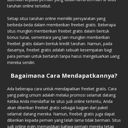
taruhan online tersebut.
Setiap situs taruhan online memiliki persyaratan yang
berbeda-beda dalam memberikan freebet gratis. Beberapa
situs mungkin memberikan freebet gratis dalam bentuk
bonus tunai, sementara yang lain mungkin memberikan
freebet gratis dalam bentuk kredit taruhan. Namun, pada
dasarnya, freebet gratis adalah sebuah kesempatan bagi
para pemain untuk bertaruh tanpa harus mengeluarkan uang
mereka sendiri.
Bagaimana Cara Mendapatkannya?
Ada beberapa cara untuk mendapatkan freebet gratis. Cara
yang paling umum adalah melalui promosi selamat datang.
Ketika Anda mendaftar ke situs judi online tertentu, Anda
akan diberikan freebet gratis sebagai bagian dari paket
selamat datang mereka. Namun, freebet gratis juga dapat
diberikan kepada pemain yang telah lama tidak bermain. Situs
judi online ingin memastikan bahwa pemain mereka tetap