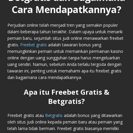
Cara Mendapatkannya?
Perjudian online telah menjadi tren yang semakin populer
dalam beberapa tahun terakhir. Dalam upaya untuk menarik
pemain baru, sejumlah situs judi online menawarkan freebet
gratis.
Freebet gratis
adalah tawaran bonus yang
memungkinkan pemain untuk memainkan permainan kasino
online dengan uang sungguhan tanpa harus mengeluarkan
uang sendiri. Namun, sebelum Anda terlalu tergoda dengan
tawaran ini, penting untuk memahami apa itu freebet gratis
dan bagaimana cara mendapatkannya.
Apa itu Freebet Gratis &
Betgratis?
Freebet gratis atau
Betgratis
adalah bonus yang ditawarkan
oleh situs judi online kepada pemain baru atau pemain yang
telah lama tidak bermain. Freebet gratis biasanya memiliki