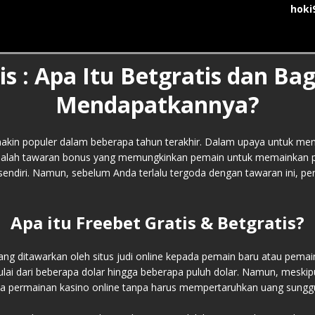
hoki
is : Apa Itu Betgratis dan B
Mendapatkannya?
makin populer dalam beberapa tahun terakhir. Dalam upaya untuk mena
alah tawaran bonus yang memungkinkan pemain untuk memainkan p
ndiri. Namun, sebelum Anda terlalu tergoda dengan tawaran ini, pen
Apa itu Freebet Gratis & Betgratis?
ng ditawarkan oleh situs judi online kepada pemain baru atau pemain
ulai dari beberapa dolar hingga beberapa puluh dolar. Namun, meskipun
 permainan kasino online tanpa harus mempertaruhkan uang sungg