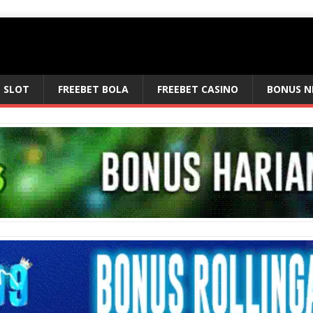
T SLOT
FREEBET BOLA
FREEBET CASINO
BONUS N