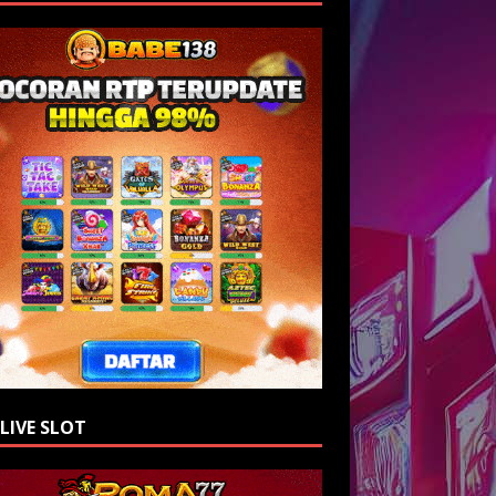
LIVE SLOT