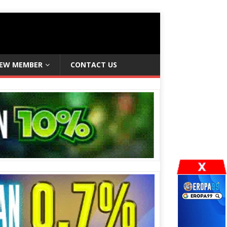
EW MEMBER
CONTACT US