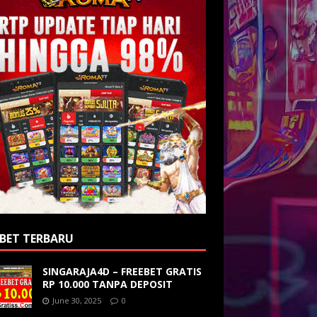
EBET TERBARU
SINGARAJA4D – FREEBET GRATIS
RP 10.000 TANPA DEPOSIT
June 30, 2025
0