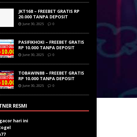
JKT168 – FREEBET GRATIS RP
20.000 TANPA DEPOSIT
June 30, 2025
0
PASIFIKHOKI – FREEBET GRATIS
RP 10.000 TANPA DEPOSIT
June 30, 2025
0
TOBAWIN88 – FREEBET GRATIS
RP 10.000 TANPA DEPOSIT
June 30, 2025
0
TNER RESMI
gacor hari ini
togel
a77