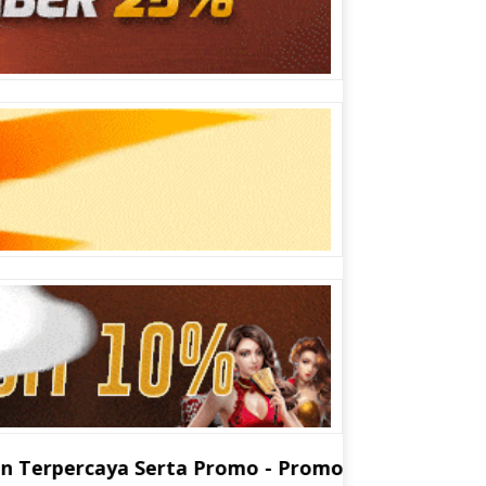
erta Promo - Promo Menarik Dari Agen Judi Slot 