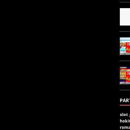
PAR
slot 
hoki
rom