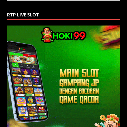
RTP LIVE SLOT