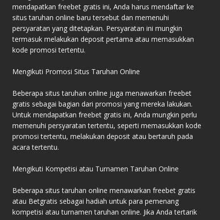
mendapatkan freebet gratis ini, Anda harus mendaftar ke
situs taruhan online baru tersebut dan memenuhi
persyaratan yang ditetapkan. Persyaratan ini mungkin
termasuk melakukan deposit pertama atau memasukkan
kode promosi tertentu.
Mengikuti Promosi Situs Taruhan Online
Beberapa situs taruhan online juga menawarkan freebet
gratis sebagai bagian dari promosi yang mereka lakukan.
Untuk mendapatkan freebet gratis ini, Anda mungkin perlu
memenuhi persyaratan tertentu, seperti memasukkan kode
promosi tertentu, melakukan deposit atau bertaruh pada
acara tertentu.
Mengikuti Kompetisi atau Turnamen Taruhan Online
Beberapa situs taruhan online menawarkan freebet gratis
atau Betgratis sebagai hadiah untuk para pemenang
kompetisi atau turnamen taruhan online. Jika Anda tertarik