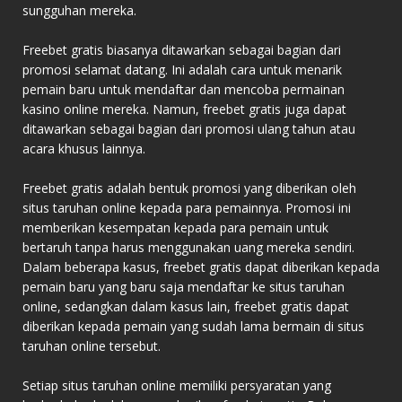
sungguhan mereka.
Freebet gratis biasanya ditawarkan sebagai bagian dari
promosi selamat datang. Ini adalah cara untuk menarik
pemain baru untuk mendaftar dan mencoba permainan
kasino online mereka. Namun, freebet gratis juga dapat
ditawarkan sebagai bagian dari promosi ulang tahun atau
acara khusus lainnya.
Freebet gratis adalah bentuk promosi yang diberikan oleh
situs taruhan online kepada para pemainnya. Promosi ini
memberikan kesempatan kepada para pemain untuk
bertaruh tanpa harus menggunakan uang mereka sendiri.
Dalam beberapa kasus, freebet gratis dapat diberikan kepada
pemain baru yang baru saja mendaftar ke situs taruhan
online, sedangkan dalam kasus lain, freebet gratis dapat
diberikan kepada pemain yang sudah lama bermain di situs
taruhan online tersebut.
Setiap situs taruhan online memiliki persyaratan yang