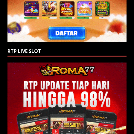
RTP LIVE SLOT