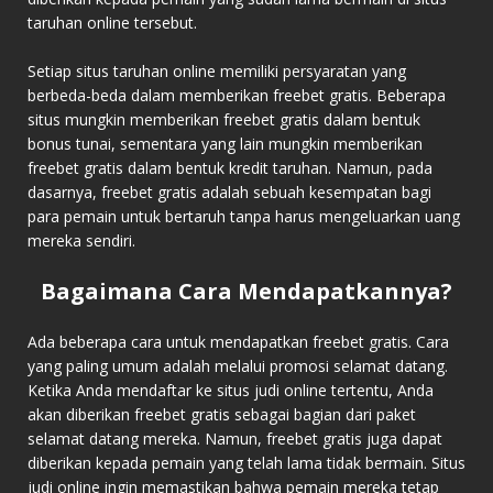
taruhan online tersebut.
Setiap situs taruhan online memiliki persyaratan yang
berbeda-beda dalam memberikan freebet gratis. Beberapa
situs mungkin memberikan freebet gratis dalam bentuk
bonus tunai, sementara yang lain mungkin memberikan
freebet gratis dalam bentuk kredit taruhan. Namun, pada
dasarnya, freebet gratis adalah sebuah kesempatan bagi
para pemain untuk bertaruh tanpa harus mengeluarkan uang
mereka sendiri.
Bagaimana Cara Mendapatkannya?
Ada beberapa cara untuk mendapatkan freebet gratis. Cara
yang paling umum adalah melalui promosi selamat datang.
Ketika Anda mendaftar ke situs judi online tertentu, Anda
akan diberikan freebet gratis sebagai bagian dari paket
selamat datang mereka. Namun, freebet gratis juga dapat
diberikan kepada pemain yang telah lama tidak bermain. Situs
judi online ingin memastikan bahwa pemain mereka tetap