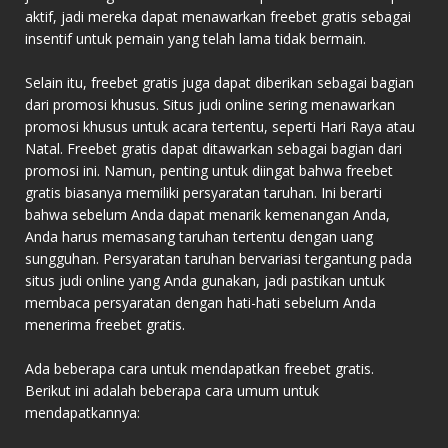
aktif, jadi mereka dapat menawarkan freebet gratis sebagai
insentif untuk pemain yang telah lama tidak bermain.
Selain itu, freebet gratis juga dapat diberikan sebagai bagian
dari promosi khusus. Situs judi online sering menawarkan
promosi khusus untuk acara tertentu, seperti Hari Raya atau
Natal. Freebet gratis dapat ditawarkan sebagai bagian dari
promosi ini. Namun, penting untuk diingat bahwa freebet
gratis biasanya memiliki persyaratan taruhan. Ini berarti
bahwa sebelum Anda dapat menarik kemenangan Anda,
Anda harus memasang taruhan tertentu dengan uang
sungguhan. Persyaratan taruhan bervariasi tergantung pada
situs judi online yang Anda gunakan, jadi pastikan untuk
membaca persyaratan dengan hati-hati sebelum Anda
menerima freebet gratis.
Ada beberapa cara untuk mendapatkan freebet gratis.
Berikut ini adalah beberapa cara umum untuk
mendapatkannya: