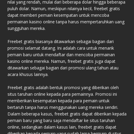
nilai yang rendah, mulai dari beberapa dolar hingga beberapa
puluh dolar. Namun, meskipun nilainya kecil, freebet gratis
dapat memberi pemain kesempatan untuk mencoba
permainan kasino online tanpa harus mempertaruhkan uang
sungguhan mereka.
Freebet gratis biasanya ditawarkan sebagai bagian dari
promosi selamat datang. Ini adalah cara untuk menarik
pemain baru untuk mendaftar dan mencoba permainan
kasino online mereka. Namun, freebet gratis juga dapat
ditawarkan sebagai bagian dari promosi ulang tahun atau
acara khusus lainnya.
Freebet gratis adalah bentuk promosi yang diberikan oleh
situs taruhan online kepada para pemainnya. Promosi ini
memberikan kesempatan kepada para pemain untuk
bertaruh tanpa harus menggunakan uang mereka sendiri.
Dalam beberapa kasus, freebet gratis dapat diberikan kepada
pemain baru yang baru saja mendaftar ke situs taruhan
online, sedangkan dalam kasus lain, freebet gratis dapat
diberikan kepada pemain yang sudah lama bermain di situs