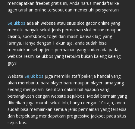
mendapatkan freebet gratis ini, Anda harus mendaftar ke
agen taruhan online tersebut dan memenuhi persyaratan
Sejukbos
adalah website atau situs slot gacor online yang
memiliki banyak sekali jenis permainan slot online maupun
casino, sportsbook, togel dan masih banyak lagi yang
lainnya. Hanya dengan 1 akun aja, anda sudah bisa
memainkan setiap jenis permainan yang sudah ada pada
website resmi sejukbos yang terbukti bukan kaleng kaleng
guys!
Website
Sejuk bos
juga memiliki staff pekerja handal yang
akan membantu para player baru maupun player lama yang
sedang mengalami kesulitan dalam hal apapun yang
bersangkutan dengan website sejukbos. Modal bermain yang
diberikan juga murah sekali loh, hanya dengan 10k aja, anda
sudah bisa memainkan semua jenis permainan yang tersedia
dan berpeluang mendapatkan progressive jackpot pada situs
sejuk bos.