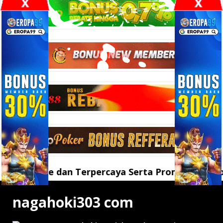
pdate dan Terpercaya Serta Promo - Promo Menari
nagahoki303 com