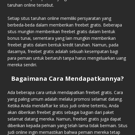
taruhan online tersebut.
Setiap situs taruhan online memiliki persyaratan yang
berbeda-beda dalam memberikan freebet gratis. Beberapa
situs mungkin memberikan freebet gratis dalam bentuk
bonus tunai, sementara yang lain mungkin memberikan
freebet gratis dalam bentuk kredit taruhan. Namun, pada
dasarnya, freebet gratis adalah sebuah kesempatan bagi
para pemain untuk bertaruh tanpa harus mengeluarkan uang
mereka sendiri.
Bagaimana Cara Mendapatkannya?
Ada beberapa cara untuk mendapatkan freebet gratis. Cara
yang paling umum adalah melalui promosi selamat datang.
Ketika Anda mendaftar ke situs judi online tertentu, Anda
akan diberikan freebet gratis sebagai bagian dari paket
selamat datang mereka. Namun, freebet gratis juga dapat
diberikan kepada pemain yang telah lama tidak bermain. Situs
judi online ingin memastikan bahwa pemain mereka tetap