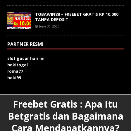
TOBAWIN88 – FREEBET GRATIS RP 10.000
TANPA DEPOSIT
June 30, 2025
PARTNER RESMI
slot gacor hari ini
hokitogel
roma77
hoki99
Freebet Gratis : Apa Itu
Betgratis dan Bagaimana
Cara Mendapatkannya?