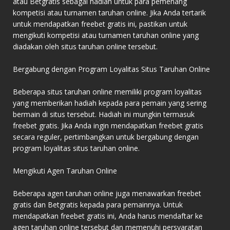
atau Betgratis sebagai hadiah untuk para pemenang
kompetisi atau turnamen taruhan online. Jika Anda tertarik
untuk mendapatkan freebet gratis ini, pastikan untuk
mengikuti kompetisi atau turnamen taruhan online yang
diadakan oleh situs taruhan online tersebut.
Bergabung dengan Program Loyalitas Situs Taruhan Online
Beberapa situs taruhan online memiliki program loyalitas
yang memberikan hadiah kepada para pemain yang sering
bermain di situs tersebut. Hadiah ini mungkin termasuk
freebet gratis. Jika Anda ingin mendapatkan freebet gratis
secara reguler, pertimbangkan untuk bergabung dengan
program loyalitas situs taruhan online.
Mengikuti Agen Taruhan Online
Beberapa agen taruhan online juga menawarkan freebet
gratis dan Betgratis kepada para pemainnya. Untuk
mendapatkan freebet gratis ini, Anda harus mendaftar ke
agen taruhan online tersebut dan memenuhi persyaratan