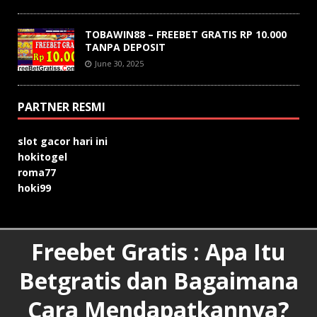
TOBAWIN88 – FREEBET GRATIS RP 10.000
TANPA DEPOSIT
June 30, 2025
PARTNER RESMI
slot gacor hari ini
hokitogel
roma77
hoki99
Freebet Gratis : Apa Itu
Betgratis dan Bagaimana
Cara Mendapatkannya?