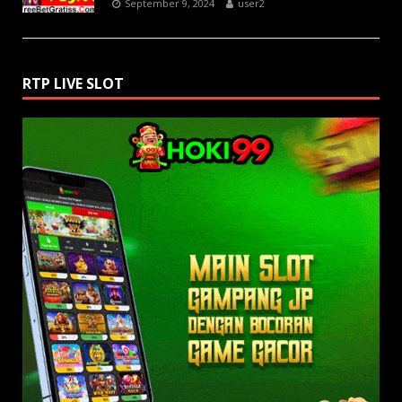
September 9, 2024
user2
RTP LIVE SLOT