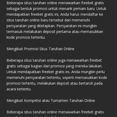
Beberapa situs taruhan online menawarkan freebet gratis
sebagai bentuk promosi untuk menarik pemain baru. Untuk
mendapatkan freebet gratis ini, Anda harus mendaftar ke
situs taruhan online baru tersebut dan memenuhi
persyaratan yang ditetapkan. Persyaratan ini mungkin
termasuk melakukan deposit pertama atau memasukkan
kode promosi tertentu.
Mengikuti Promosi Situs Taruhan Online
Beberapa situs taruhan online juga menawarkan freebet
gratis sebagai bagian dari promosi yang mereka lakukan.
Untuk mendapatkan freebet gratis ini, Anda mungkin perlu
memenuhi persyaratan tertentu, seperti memasukkan kode
promosi tertentu, melakukan deposit atau bertaruh pada
acara tertentu.
Mengikuti Kompetisi atau Turnamen Taruhan Online
Beberapa situs taruhan online menawarkan freebet gratis