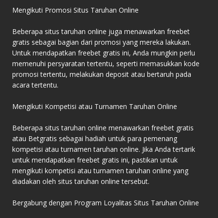
Mengikuti Promosi Situs Taruhan Online
Beberapa situs taruhan online juga menawarkan freebet
gratis sebagai bagian dari promosi yang mereka lakukan.
Untuk mendapatkan freebet gratis ini, Anda mungkin perlu
memenuhi persyaratan tertentu, seperti memasukkan kode
promosi tertentu, melakukan deposit atau bertaruh pada
acara tertentu.
Mengikuti Kompetisi atau Turnamen Taruhan Online
Beberapa situs taruhan online menawarkan freebet gratis
atau Betgratis sebagai hadiah untuk para pemenang
kompetisi atau turnamen taruhan online. Jika Anda tertarik
untuk mendapatkan freebet gratis ini, pastikan untuk
mengikuti kompetisi atau turnamen taruhan online yang
diadakan oleh situs taruhan online tersebut.
Bergabung dengan Program Loyalitas Situs Taruhan Online