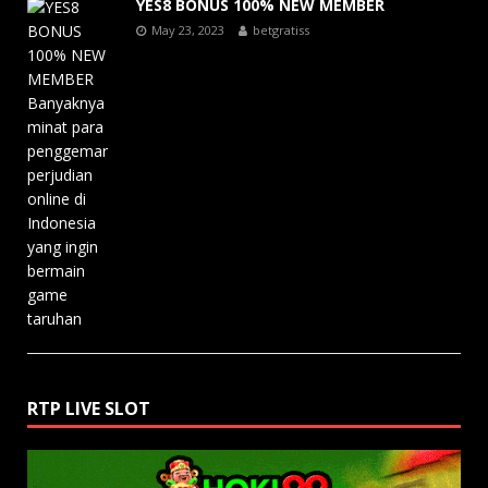
YES8 BONUS 100% NEW MEMBER
May 23, 2023
betgratiss
RTP LIVE SLOT