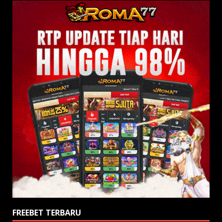
FREEBET TERBARU