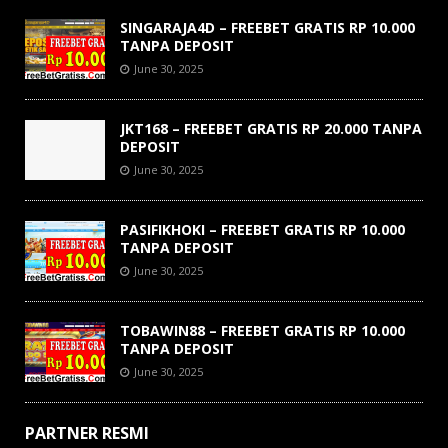
SINGARAJA4D – FREEBET GRATIS RP 10.000
TANPA DEPOSIT
June 30, 2025
JKT168 – FREEBET GRATIS RP 20.000 TANPA
DEPOSIT
June 30, 2025
PASIFIKHOKI – FREEBET GRATIS RP 10.000
TANPA DEPOSIT
June 30, 2025
TOBAWIN88 – FREEBET GRATIS RP 10.000
TANPA DEPOSIT
June 30, 2025
PARTNER RESMI