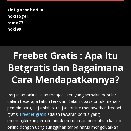
slot gacor hari ini
hokitogel
roma77
hoki99
Freebet Gratis : Apa Itu
Betgratis dan Bagaimana
Cara Mendapatkannya?
Perjudian online telah menjadi tren yang semakin populer
dalam beberapa tahun terakhir. Dalam upaya untuk menarik
pemain baru, sejumlah situs judi online menawarkan freebet
gratis.
Freebet gratis
adalah tawaran bonus yang
memungkinkan pemain untuk memainkan permainan kasino
online dengan uang sungguhan tanpa harus mengeluarkan